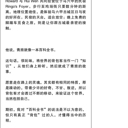
Howard 与 Hui Wen 共同经营位于马六甲的民宿 
Ringo's Foyer。步行至鸡场街只要数分钟的距
离，地理位置绝佳，是体验马六甲古城区日与夜
的好所在。民宿的天台，适合放空；晚上免费的
脚踏车觅食之旅，则是让你跟古城最亲密的接
触。
他说，青旅就像一本百科全书。
这句话，很玩味。将世界的背包客当作一门“知
识”，从他们身上聆听，然后就成了青旅的故
事。
愿意走在路上的灵魂，其实都有相同的特质，那
是躁动的，带着少许的好奇、不甘、叛逆，所以
背包客才会透过不断的移动，来验证这个世界，
当然包括自己。
期初，我对“百科全书”的说法是不以为意的，
但只有真正“背包”过的人，才懂得当中的历
程。