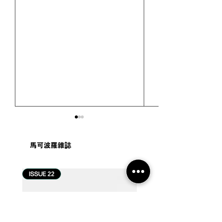
馬可波羅雜誌
ISSUE 22
ISSUE 21
#专栏 | 原来马来西亚人的
#专栏 | 在别人
早餐，真的很复杂
开始变回自己