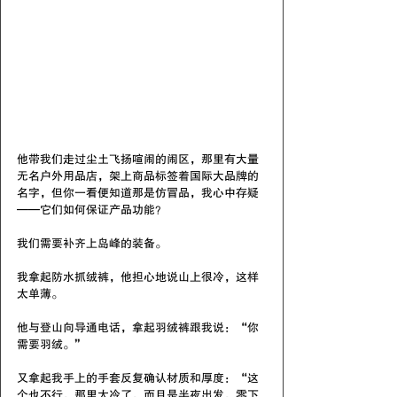
他带我们走过尘土飞扬喧闹的闹区，那里有大量
无名户外用品店，架上商品标签着国际大品牌的
名字，但你一看便知道那是仿冒品，我心中存疑
——它们如何保证产品功能？
我们需要补齐上岛峰的装备。
我拿起防水抓绒裤，他担心地说山上很冷，这样
太单薄。
他与登山向导通电话，拿起羽绒裤跟我说：“你
需要羽绒。” 
又拿起我手上的手套反复确认材质和厚度：“这
个也不行，那里太冷了，而且是半夜出发，零下