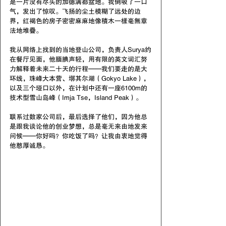
是一片没有尽头的加德满都盆地。我倒吸了一口
气，发出了惊叹。飞扬的尘土模糊了远处的边
界，红褐色的房子密密麻麻地像積木一樣毫無章
法地堆疊。
我从网络上找到的当地登山公司，负责人Surya约
在餐厅见面，他腼腆声轻，用有限的英文词汇努
力解释着未来二十天的行程——我们要走的是大
环线，珠峰大本营、墎其尔湖（Gokyo Lake），
以及三个垭口以外，在计划中还有一座6100m的
技术型雪山岛峰（Imja Tse，Island Peak）。
联系过数家公司后，最后选择了他们，因为他总
是跟我谈论他的创业梦想，总是毫无来由地发来
问候——你好吗？你吃饭了吗？让我由衷地觉得
他憨厚诚恳。