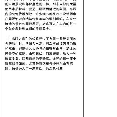
的自然景观和郁郁葱葱的山林。列车内部则大量
使用木质材料，营造出温暖而舒适的氛围。车厢
内的装饰优雅别致，许多细节都反映出设计师水
户冈锐治对自然与传统美学的深刻理解。车窗外
流动的景色如画般展开，旅客可以在车内的每一
个角度欣赏到九州的秀丽风光。
“由布院之森”的线路经过了九州一些最美丽的
乡野和山村。从博多出发，列车穿越福冈县的繁
忙都市，渐渐进入大分县的田野与山谷。沿途的
风景变幻莫测，山峦起伏、河流蜿蜒，给人一种
逃离尘嚣、回归自然的宁静感。途经的每一座小
镇都如诗如画，尤其是当列车慢慢驶入由布院
时，仿佛进入了一座童话中的温泉村庄。