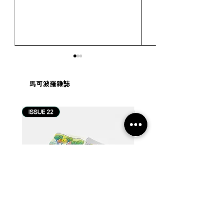
馬可波羅雜誌
ISSUE 22
ISSUE 21
#游记 | 巴厘岛 Umana
#游记 | 从一滴
Bali LXR Hotels &
进近打谷与怡保
Resorts 住宿体验：当巴
事
厘岛哲学，成为一种度假
生活方式【2026 巴厘岛住
宿推荐】