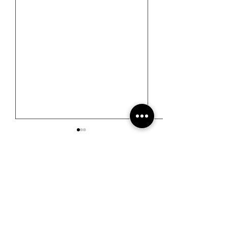
馬可波羅雜誌
ISSUE 22
ISSUE 21
#游记 | 巴厘岛 Umana
#游记 | 从一滴
Bali LXR Hotels &
进近打谷与怡保