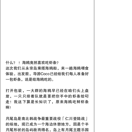
什么？ ！海鸥竟然喜欢吃虾条？
这次我们从永宗岛乘搭海鸥船，来一趟海鸥喂食
体验。出发前，导游Coco已经给我们每人准备好
一包虾条，说是给海鸥吃的。
打开包装，一大群的海鸥早已经在咱们头上盘
旋，一只只排着队就是要把你手中的虾条给叼
走！我这下算是长知识了，原来海鸥吃鲜虾条
啊！
月尾岛是南北韩战争最重要战役「仁川登陆战」
的场地，现已成为一个海边休憩地方，因是个半
月尾形状的岛屿故而得名，岛上有月尾主题乐园