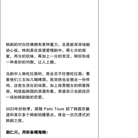
韩剧的对白仿佛拥有某种魔力，总是能深深地触
动心弦，特别是在浪漫爱情剧中，那七分的甜
蜜，两分的玩味，再加上一分的苦涩，刚好形成
一种美妙的均衡，让人上瘾。
当剧中人物吃拉面时，我会忍不住想吃拉面；看
着他们三五知几喝啤酒，我突然也会想点一份炸
鸡。这些生活化的场景，加上俊男靓女的明星阵
容，构筑起韩国的浪漫形象，希望自己也能经历
一场如韩剧般的恋爱。
2023年的秋季，跟随 Parlo Tours 到了韩国京畿
道和首尔多个韩剧拍摄景点，体会一次沉浸式的
韩剧之旅。
到仁川，用虾条喂海鸥！