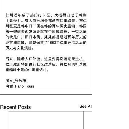
仁川近年成了热门打卡区，大概得归功于韩剧
《鬼怪》。有大部分场景都是在仁川取景，东仁
川区更是韩中日三国在韩的百年历史重镇，韩国
第一碗炸酱面发源地就在中国城這裡，一街之隔
的就是仁川旧日本街，处处都是超过百年历史的
地方和建筑，完整保留了1883年仁川开港之后的
历史与文化痕迹。
后来，随着人口外流，这里变得没落毫无生机，
仁川政府特别进行社区改造后，将松月洞打造成
童趣味十足的仁川童话村。
图文_张欣薇
鸣谢_Parlo Tours
See All
Recent Posts