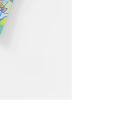
【21】当世界很快，我们喝
Price
MYR 60.00