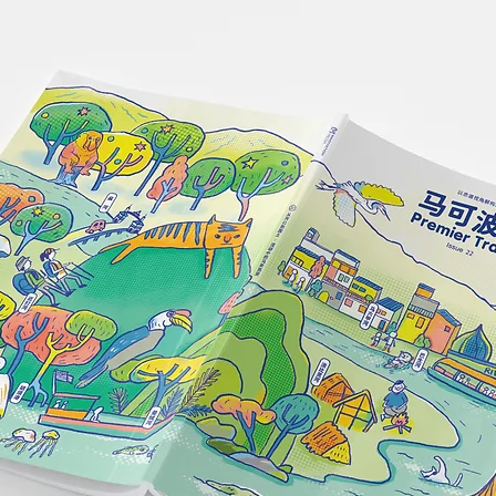
体验：当巴厘岛哲学，成为一
种度假生活方式【2026 巴厘
岛住宿推荐】