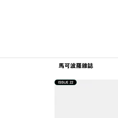
馬可波羅雜誌
ISSUE 22
#游记 | 釜山柏悦酒店 Park
Hyatt Busan 住宿体验：海的