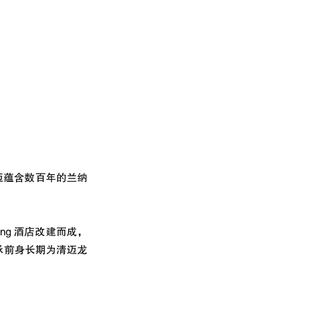
迈蕴含数百年的兰纳
 Ping 酒店改建而成，
要传承前身长期为清迈龙