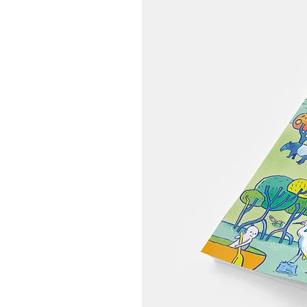
味道，落在广安大桥窗景与餐
桌之间【2026 釜山住宿推
荐】