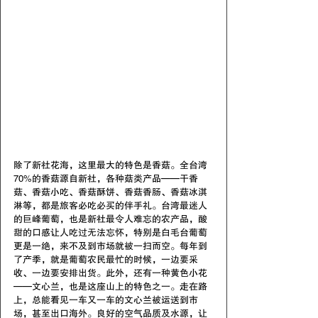
除了新社花海，这里最大的特色是香菇。全台湾
70%的香菇源自新社，各种菇类产品——干香
菇、香菇小吃、香菇酥饼、香菇香肠、香菇冰淇
淋等，都是旅客必吃必买的伴手礼。台湾最迷人
的巨峰葡萄，也是新社最令人难忘的农产品，酸
甜的口感让人吃过无法忘怀，特别是白毛台葡萄
更是一绝，来不及到市场就被一扫而空。每年到
了产季，就是葡萄农民最忙的时候，一边要采
收、一边要安排出货。此外，还有一种黄色小花
——文心兰，也是这座山上的特色之一。走在路
上，总能看见一车又一车的文心兰被运送到市
场，甚至出口海外。良好的空气品质及水源，让