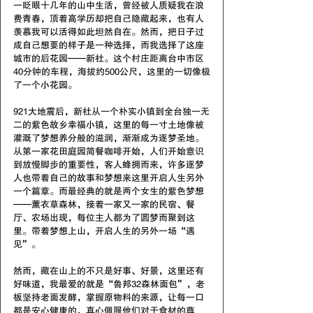
一眨眼十几年的山中生活，曾经被人质疑我在浪
费青春，顶着高学历却把自己隐藏起来，也有人
羡慕我可以活得如此坦然自在。然而，把日子过
成自己想要的样子是一种选择，而我选择了这座
城市的后花园——新社。这个村庄距离台中市区
40分钟的车程，海拔约500公尺，这里的一切像极
了一个小花园。
921大地震后，新社从一个朴实小镇到全台独一无
二的紫色故乡幸福小镇，这里的每一寸土地像被
灌溉了梦想养分般的滋润，渐渐成为逐梦圣地。
从第一家花田庭园简餐咖啡开始，人们开始意识
到放慢脚步的重要性，客人蜂拥而来，许多逐梦
人也带着自己的故事和梦想来这里开启人生另外
一个篇章。而最经典的就是两个女生的紫色梦想
——薰衣草森林，接着一家又一家的民宿、餐
厅、农场出现，每位主人都为了圆梦而聚到这
里。带着梦想上山，开启人生的另外一场“遇
见”。
然而，藏在山上的不只是好事、好景，这里还有
好味道，我最爱的就是“鲁邦32森林面包”，老
板坚持老面发酵，掌握原物料的来源，让每一口
都是安心健康的，真心佩服他们对于食材的尊