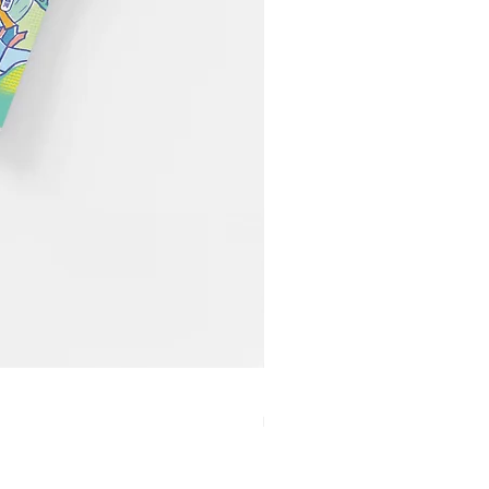
【21】当世界很快，我们喝
Price
MYR 60.00