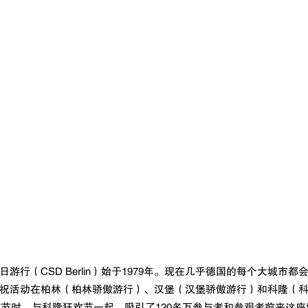
游行（CSD Berlin）始于1979年。现在几乎德国的每个大城市
祝活动在柏林（柏林骄傲游行）、汉堡（汉堡骄傲游行）和科隆（
骄傲节时，与科隆狂欢节一起，吸引了120多万参与者和参观者前来这