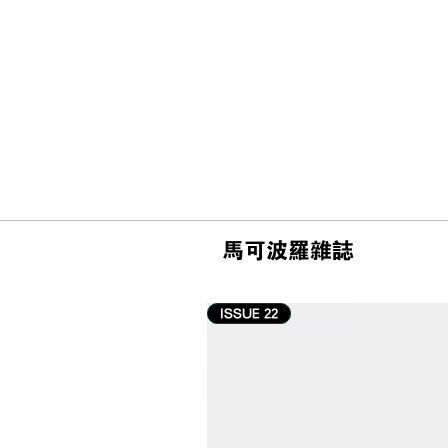
馬可波羅雜誌
ISSUE 22
#游记 | 釜山柏悦酒店 Park
Hyatt Busan 住宿体验：海的