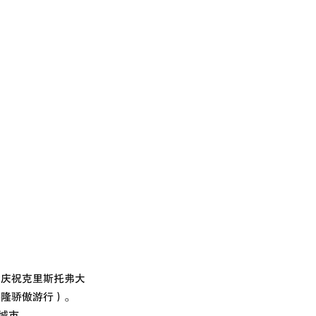
都会庆祝克里斯托弗大
科隆骄傲游行）。
座城市。