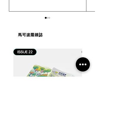
馬可波羅雜誌
ISSUE 22
ISSUE 21
#游记 | 巴厘岛 Umana
#游记 | 从一滴
Bali LXR Hotels &
进近打谷与怡保
Resorts 住宿体验：当巴
事
厘岛哲学，成为一种度假
生活方式【2026 巴厘岛住
宿推荐】
【22】从河口到国土：流动中的马来西亚
【21】当世界很快，我们喝茶
Price
Price
MYR 60.00
MYR 60.00