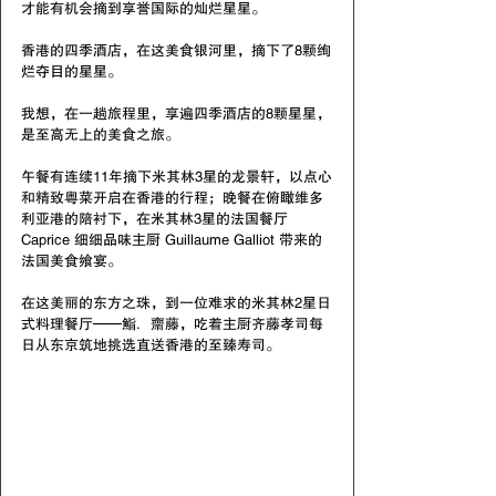
才能有机会摘到享誉国际的灿烂星星。
香港的四季酒店，在这美食银河里，摘下了8颗绚
烂夺目的星星。
我想，在一趟旅程里，享遍四季酒店的8颗星星，
是至高无上的美食之旅。
午餐有连续11年摘下米其林3星的龙景轩，以点心
和精致粤菜开启在香港的行程；晚餐在俯瞰维多
利亚港的陪衬下，在米其林3星的法国餐厅 
Caprice 细细品味主厨 Guillaume Galliot 带来的
法国美食飨宴。
在这美丽的东方之珠，到一位难求的米其林2星日
式料理餐厅——鮨．齋藤，吃着主厨齐藤孝司每
日从东京筑地挑选直送香港的至臻寿司。