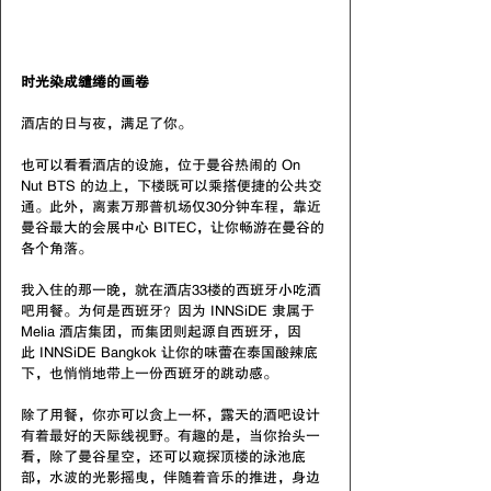
时光染成缱绻的画卷
酒店的日与夜，满足了你。
也可以看看酒店的设施，位于曼谷热闹的 On 
Nut BTS 的边上，下楼既可以乘搭便捷的公共交
通。此外，离素万那普机场仅30分钟车程，靠近
曼谷最大的会展中心 BITEC，让你畅游在曼谷的
各个角落。
我入住的那一晚，就在酒店33楼的西班牙小吃酒
吧用餐。为何是西班牙？因为 INNSiDE 隶属于  
Melia 酒店集团，而集团则起源自西班牙，因
此 INNSiDE Bangkok 让你的味蕾在泰国酸辣底
下，也悄悄地带上一份西班牙的跳动感。
除了用餐，你亦可以贪上一杯，露天的酒吧设计
有着最好的天际线视野。有趣的是，当你抬头一
看，除了曼谷星空，还可以窥探顶楼的泳池底
部，水波的光影摇曳，伴随着音乐的推进，身边