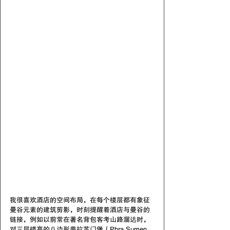
我很喜欢酒店的空间布局，在每个楼层都有象征
曼谷元素的建筑剪影，时刻提醒着酒店与曼谷的
链接，例如以前常在著名背包客考山路溜达时，
对三层楼高的八边形普拉苏门堡（Phra Sumen 