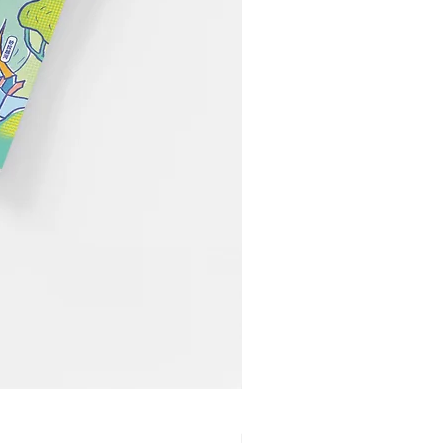
【21】当世界很快，我们喝
Price
MYR 60.00