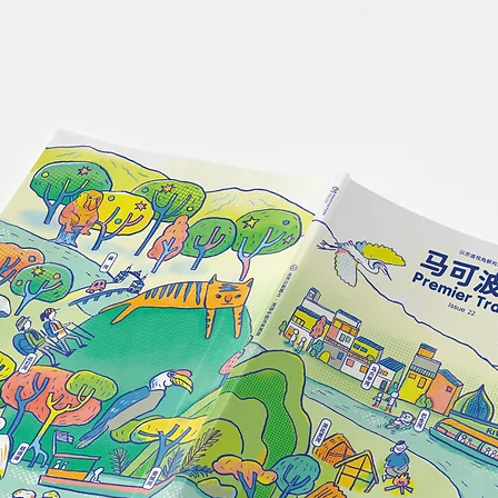
#新闻 | Korean Air 大韩航空
#新闻
扩大日本航点，马来西亚旅客
Ta
同日转机更便利
台湾