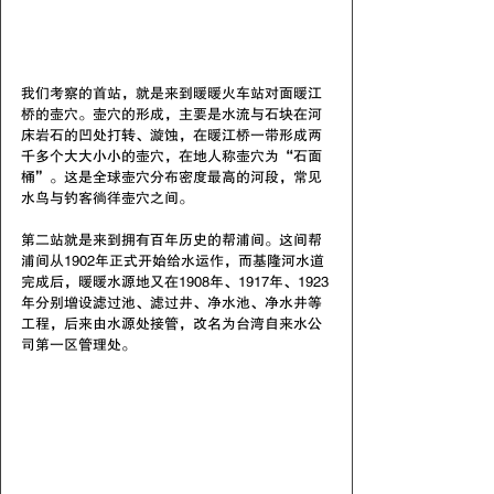
我们考察的首站，就是来到暖暖火车站对面暖江
桥的壶穴。壶穴的形成，主要是水流与石块在河
床岩石的凹处打转、漩蚀，在暖江桥一带形成两
千多个大大小小的壶穴，在地人称壶穴为“石面
桶”。这是全球壶穴分布密度最高的河段，常见
水鸟与钓客徜徉壶穴之间。
第二站就是来到拥有百年历史的帮浦间。这间帮
浦间从1902年正式开始给水运作，而基隆河水道
完成后，暖暖水源地又在1908年、1917年、1923
年分别增设滤过池、滤过井、净水池、净水井等
工程，后来由水源处接管，改名为台湾自来水公
司第一区管理处。