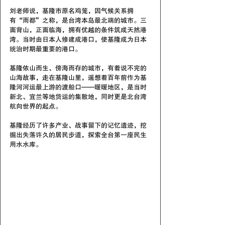
刘老师说，基隆市原名鸡笼，因气候关系拥
有“雨都”之称，是台湾本岛最北端的城市。三
面背山，正面临海，拥有优越的条件筑成天然港
湾。当时由日本人修建成港口，使基隆成为日本
统治时期最重要的港口。
基隆依山而生、傍海而存的城市，有着说不完的
山海故事，走在基隆山里，遥想着百年前作为基
隆河河运最上游的渡船口——暖暖地区，是当时
新北、宜兰等地货运的集散地，同时更是北台湾
航向世界的起点。
基隆经历了许多产业、战事留下的记忆遗迹，挖
掘出失落许久的居民步道，探索全台第一座民生
用水水库。