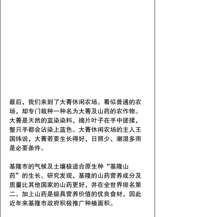
最后，我们来到了大菁休闲农场。看似普通的农
场，却专门栽种一种名为大菁及山药的农作物。
大菁是天然的蓝染染料，摘片叶子在手中搓揉，
整只手都会沾染上蓝色。大菁休闲农场的主人王
国纬说，大菁若要生长得好，日照少、潮湿多雨
是必要条件。
基隆市的气候及土壤极适合原生种“基隆山
药”的生长。研究发现，基隆的山药营养成分及
质量比其他国家的山药更好，并在全世界排名第
二。加上山药是极具营养价值的优良食材，因此
近年来基隆市政府积极推广种植面积。