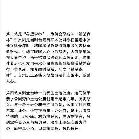
第三站是“希望森林”，为何会取名叫“希望森
林”？原因是当时台湾自来水公司欲在基隆水源
地兴建仓库时，将暖暖绿色隧道前半段的森林全
数砍伐，引爆了暖暖人心中的怒火，大家便集体
在大雨中种下两千棵树以占领仓库预定地。这事
件最后也引发自来水公司董事长到基隆道歉并宣
布不盖仓库，如今绿树盎然，形成“希望森
林”。当地志工还将这段故事制作成绘本，激励
人心。
第四站来到全台唯一的双生土地公庙。这间位于
亲水公园旁的土地公庙创建于咸丰九年，历史悠
久。与一般土地公庙最不同的是，这里同时拥有
两尊土地公，也存在两座土地公庙，是全台湾最
特别的土地公庙。右为福兴宫，左为福德宫，分
别掌管西势里与东势里。双生土地公庙香火鼎
盛，庙宇虽小巧，但美轮美奂，极具特色。