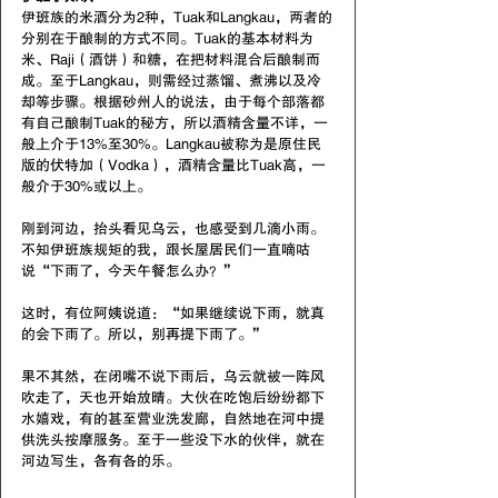
伊班族的米酒分为2种，Tuak和Langkau，两者的
分别在于酿制的方式不同。Tuak的基本材料为
米、Raji（酒饼）和糖，在把材料混合后酿制而
成。至于Langkau，则需经过蒸馏、煮沸以及冷
却等步骤。根据砂州人的说法，由于每个部落都
有自己酿制Tuak的秘方，所以酒精含量不详，一
般上介于13%至30%。Langkau被称为是原住民
版的伏特加（Vodka），酒精含量比Tuak高，一
般介于30%或以上。
刚到河边，抬头看见乌云，也感受到几滴小雨。
不知伊班族规矩的我，跟长屋居民们一直嘀咕
说“下雨了，今天午餐怎么办？”
这时，有位阿姨说道：“如果继续说下雨，就真
的会下雨了。所以，别再提下雨了。”
果不其然，在闭嘴不说下雨后，乌云就被一阵风
吹走了，天也开始放晴。大伙在吃饱后纷纷都下
水嬉戏，有的甚至营业洗发廊，自然地在河中提
供洗头按摩服务。至于一些没下水的伙伴，就在
河边写生，各有各的乐。