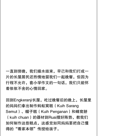
一直到傍晚，我们嬉水结束，早已和我们打成一
片的长屋居民还热情地留我们一起晚餐，但因为
行程不允许，套小学作文的一句话，我们只能怀
着依依不舍的心情回家。
回到Engkeranji长屋，吃过晚餐后的晚上，长屋里
的妈妈们拿出制作蚂蚁窝糕（Kuih Sarang 
Semut）、帽子糕（Kuih Penganan）和蜂窩餅
（kuih chuan）的器材到Ruai摆好阵势，教我们
如何制作这些糕点，这感觉如同妈妈要把自己懂
得的“看家本领”传授给孩子。