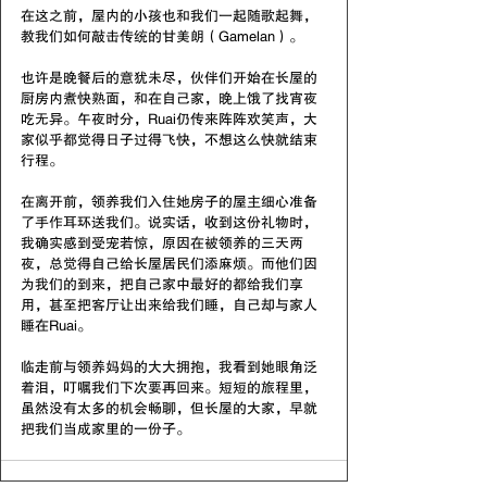
在这之前，屋内的小孩也和我们一起随歌起舞，
教我们如何敲击传统的甘美朗（Gamelan）。
也许是晚餐后的意犹未尽，伙伴们开始在长屋的
厨房内煮快熟面，和在自己家，晚上饿了找宵夜
吃无异。午夜时分，Ruai仍传来阵阵欢笑声，大
家似乎都觉得日子过得飞快，不想这么快就结束
行程。
在离开前，领养我们入住她房子的屋主细心准备
了手作耳环送我们。说实话，收到这份礼物时，
我确实感到受宠若惊，原因在被领养的三天两
夜，总觉得自己给长屋居民们添麻烦。而他们因
为我们的到来，把自己家中最好的都给我们享
用，甚至把客厅让出来给我们睡，自己却与家人
睡在Ruai。
临走前与领养妈妈的大大拥抱，我看到她眼角泛
着泪，叮嘱我们下次要再回来。短短的旅程里，
虽然没有太多的机会畅聊，但长屋的大家，早就
把我们当成家里的一份子。