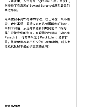
三天两夜里，入住的是Engkeranji长屋。而次日，
则安排了在靠河的Edward Benang长屋和居民们
共进午餐。
距离住宿不到20分钟的车程，巴士停在一条小路
旁。走过吊桥，又喝过来自这长屋酿制的Tuak，
来到了河边，从远处就能看到居民们早“摆好
阵”迎接我们的到来。有现烤的竹筒鸡（Manok 
Pansoh）、竹筒糯米饭（Pulut Lulun）还有竹
笋，搭配伊班族必不可少的Tuak和啤酒，叫人怎
能抵抗这些丰盛的伊班族美食呢？
伊班小知识