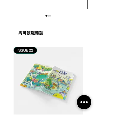
馬可波羅雜誌
ISSUE 22
ISSUE 21
#游记 | 巴厘岛 Umana
#游记 | 从一滴
Bali LXR Hotels &
进近打谷与怡保
Resorts 住宿体验：当巴
事
厘岛哲学，成为一种度假
生活方式【2026 巴厘岛住
宿推荐】
【22】从河口到国土：流动中的马来西亚
【21】当世界很快，我们喝茶
Price
Price
MYR 60.00
MYR 60.00