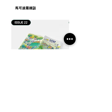
馬可波羅雜誌
ISSUE 22
ISSUE 21
#新闻 | Korean Air 大韩航
#新闻 | 台湾观光署
空扩大日本航点，马来西
Your Taiwan
亚旅客同日转机更便利
属于你的台湾
【22】从河口到国土：流动中的马来西亚
【21】当世界很快，我们喝茶
Price
Price
MYR 60.00
MYR 60.00