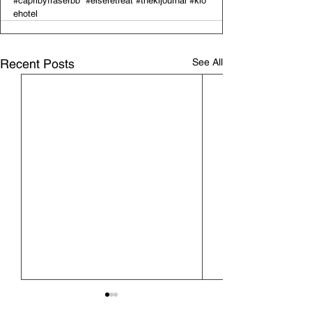
#capribyfraserbb
#elseretreat
#thekljournal
#klo
ehotel
See All
Recent Posts