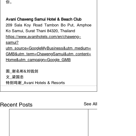
你。
Avani Chaweng Samui Hotel & Beach Club
209 Sala Koy Road Tambon Bo Put, Amphoe 
Ko Samui, Surat Thani 84320, Thailand
https://www.avanihotels.com/en/chaweng-
samui?
utm_source=GoogleMyBusiness&utm_medium=
GMB&utm_term=ChawengSamui&utm_content=
Home&utm_campaign=Google_GMB
图_谢名彬&刘钱剑
文_梁国忠  
特别鸣谢_Avani Hotels & Resorts
See All
Recent Posts