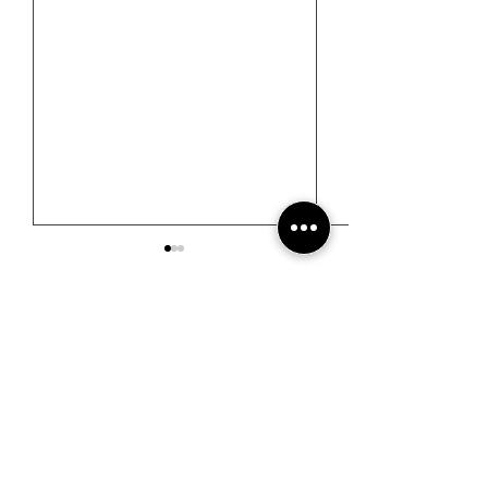
馬可波羅雜誌
ISSUE 22
ISSUE 21
#游记 | 巴厘岛 Umana
#游记 | 从一滴
Bali LXR Hotels &
进近打谷与怡保
Resorts 住宿体验：当巴
事
厘岛哲学，成为一种度假