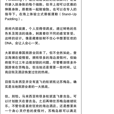
符渗入到身体的每个细胞。但早上却可以优雅的
伸展身体，跟教练一起做瑜伽，也可以在专人的
指导下，在海上体验立式槳板運動（Stand-Up 
Paddling）。
房间内部装潢，个人觉得很调皮。透过鲜艳的亮
色系及简洁的线条，刺激着你不同的感官享受。
这样的设计，像是藏着按耐不住心中想要狂欢的 
DNA，会让人会心一笑。
大家都说泰国旅游业回来了，但不全然如此。查
汶海滩在疫情前，拥有很多的海边度假村，但始
终敌不过三年边境封锁的问题。尽管看到很多外
国游客在苏梅岛，但当地还是需要一些时间，让
商店街及酒店恢复过往的热闹。
目前马来西亚并没有直飞的航班抵达苏梅岛，确
实是当地旅游业者的一大挑战。
但，别怕，马来西亚有很多航班直飞普吉岛，可
以计划数天在普吉岛，之后再转往苏梅岛继续玩
乐，不管你是喜欢狂欢的海边酒店，还是想要来
一个身心灵疗愈的度假村，苏梅岛都可以满足