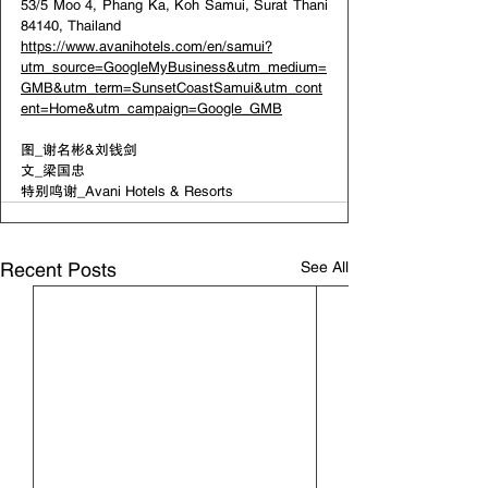
53/5 Moo 4, Phang Ka, Koh Samui, Surat Thani 
84140, Thailand
https://www.avanihotels.com/en/samui?
utm_source=GoogleMyBusiness&utm_medium=
GMB&utm_term=SunsetCoastSamui&utm_cont
ent=Home&utm_campaign=Google_GMB
图_谢名彬&刘钱剑
文_梁国忠  
特别鸣谢_Avani Hotels & Resorts
See All
Recent Posts