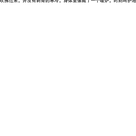
吹拂过来，并没有刺骨的寒冷，身体里像藏了一个暖炉，时刻呵护