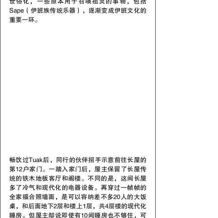
世俗化，一些原本用于召唤祖灵的事物，包括
Sape（伊班族传统乐器），逐渐变成伊班文化的
重要一环。
畅饮过Tuak后，同行的伙伴招手示意前往长屋的
第12户家门。一踏入家门后，屋主保留了长屋传
统的铁木地板客厅和阁楼。不同的是，这间长屋
多了冷气和现代化的电器设备。再穿过一帧帧的
全家福合照墙面，是可以容纳差不多20人的大饭
桌，和后面地下2层和楼上1层，共4层楼的现代化
睡房。但屋主却说即使有10间睡房也不够住，可