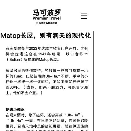
以赤道视角解构世界
Matop长屋，别有洞天的现代化
有幸受邀参与2023年达雅丰收节门户开放，才有
机会走进这座在1941年建竣，以古老铁木
（Belian）所建成的Matop长屋。
长屋居民的热情款待，经过每一户家门都有一小
杯的Tuak，此起彼落的Uh-Ha声不断，手中的小
杯也一杯接一杯一饮而尽，不知不觉就已经喝了
近30杯。（当然，如果不胜酒力，可以告诉屋
主，他们不会介意。）
伊班小知识
在喝米酒时，除了碰杯，还会高喊“Uh-Ha”。
“Uh-Ha”一词，在早年不能乱喊，它可是召唤
祖灵、召唤天地神灵的祭祀用语。随着伊班族的