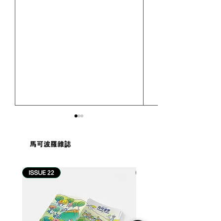
馬可波羅雜誌
ISSUE 22
ISSUE 21
#游记 | 从一滴水开始，走
#游记 | 河流知
进近打谷与怡保诞生的故
向
事