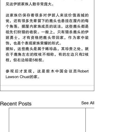
见这伊班家族人数非常庞大。
这家族仍保存着很多对伊班人来说价值连城的
瓮，还有很多先辈留下的鹿头也悬挂在屋内的每
个角落。据屋内家族成员的说法，这些鹿头都是
祖先们狩猎的收获。一般上，只有猎杀鹿头的伊
班勇士，才有资格把鹿头带回家，作为家中装
饰，也是个表现家族荣耀的形式。
据知，这些鹿头是属于稀珍品，其珍贵之处，就
在于鹿角左右的杈枝不相称，有的左边只有2枝
杈，但右边却是5枝杈。
参观后才发现，这是前木中国会议员Robert 
Lawson Chuat的家。
See All
Recent Posts