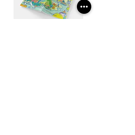
【22】从河口到国土：流动中的马来西亚
【21】当世界很快，我们喝茶
Price
Price
MYR 60.00
MYR 60.00
追踪我们
服务
​马可波罗
无界行销所
内容
活动
游记
策展
Faceboo
Faceboo
专栏
作品集
k
Instagra
k
Instagra
新闻
m
小红书
m