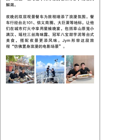
解渴。
夜晚的双层观景餐车为旅程增添了浪漫氛围。餐
车行经台北101、信义商圈、大巨蛋等地标，让他
们在城市灯火中享用星飨晚宴，包括草山原笼小
满汉、瑶柱三丝海味露、冠军八宝甜芋泥等台式
美食，搭配夜景更添风味。Jym形容这段旅
程“仿佛置身浪漫的电影场景”。