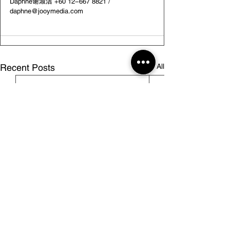
Daphne谢淑洁 +60 12-667 8821 / 
daphne@jooymedia.com
See All
Recent Posts