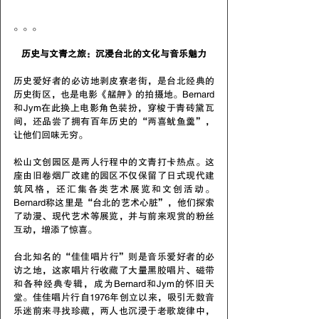
。。。
历史与文青之旅：沉浸台北的文化与音乐魅力
历史爱好者的必访地剥皮寮老街，是台北经典的
历史街区，也是电影《艋舺》的拍摄地。Bernard
和Jym在此换上电影角色装扮，穿梭于青砖黛瓦
间，还品尝了拥有百年历史的“两喜鱿鱼羹”，
让他们回味无穷。
松山文创园区是两人行程中的文青打卡热点。这
座由旧卷烟厂改建的园区不仅保留了日式现代建
筑风格，还汇集各类艺术展览和文创活动。
Bernard称这里是“台北的艺术心脏”，他们探索
了动漫、现代艺术等展览，并与前来观赏的粉丝
互动，增添了惊喜。
台北知名的“佳佳唱片行”则是音乐爱好者的必
访之地，这家唱片行收藏了大量黑胶唱片、磁带
和各种经典专辑，成为Bernard和Jym的怀旧天
堂。佳佳唱片行自1976年创立以来，吸引无数音
乐迷前来寻找珍藏，两人也沉浸于老歌旋律中，