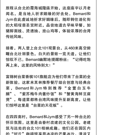
旅程从台北的霞海城隍庙开始，这座庙宇以月老
闻名，是当地人祈求姻缘的好去处。Bernard和
Jym在此虔诚地祈求好姻缘后，随即转往迪化街
的大稻埕慈圣宫附近，品尝地道古早味早餐，如
猪脚面线、烫透抽、放山鸡等，体验浓厚的台湾
传统风味。
接着，两人登上台北101观景台，从460米高空俯
瞰台北壮丽景色，白天的景致一览无遗，让他们
惊叹不已。Bernard幽默地提醒粉丝：“记得吃饱
再上来，这里的风特别大！”
富锦树台菜香槟101旗舰店为他们带来了台菜的全
新体验。这家米其林推荐餐厅结合创意与经典台
菜，Bernard和Jym特别推荐“金萱白玉牛
腩”、“紫苏梅牛肉酱炒饭”和“蟹黄海鲜豆腐
煲”，每道菜都将台湾风味提升至新高度，让他
们惊呼这里是“台菜的天花板”。
在四四南村，Bernard和Jym感受了另一种台北的
怀旧氛围。这里是由眷村改建的文化公园，老建
筑与远处的台北101相映成趣。他们还在园区内
的“好丘”咖啡馆享用冰凉的芒果冰沙，清凉又