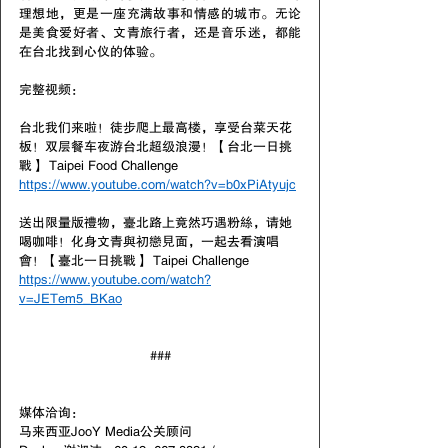
理想地，更是一座充满故事和情感的城市。无论
是美食爱好者、文青旅行者，还是音乐迷，都能
在台北找到心仪的体验。
完整视频：
台北我们来啦！徒步爬上最高楼，享受台菜天花
板！双层餐车夜游台北超级浪漫！【台北一日挑
戰】 Taipei Food Challenge
https://www.youtube.com/watch?v=b0xPiAtyujc
送出限量版禮物，臺北路上竟然巧遇粉絲，请她
喝咖啡！化身文青與初戀見面，一起去看演唱
會！【臺北一日挑戰】 Taipei Challenge
https://www.youtube.com/watch?
v=JETem5_BKao
###
媒体洽询：
马来西亚JooY Media公关顾问 