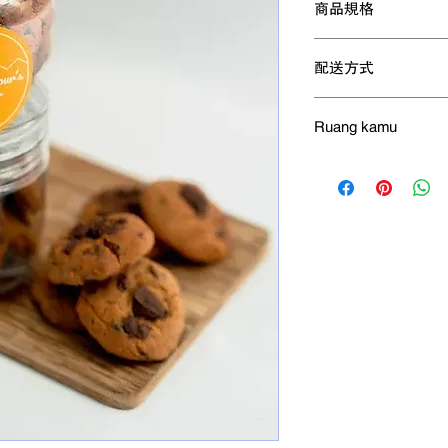
商品規格
Wild Neighbour’s
配送方式
原味巧克力餅乾
咖喱葉巧克力餅乾
由品牌廠商配送，
文冬薑巧克力餅乾
Ruang kamu
直到存貨售完為止
此商品的運送服務
重量：172g 淨重
Ruang Kamu 
運費 RM10
尺寸：15.5cm x 7cm
神，認為有些東西需
風味：福灣的巧克力原
研究與開發工作是Rua
保存期限：2星期
一定成熟的階段，便
保存建議：一打開立
售賣，或是提供到不
*圖片僅供參考，請