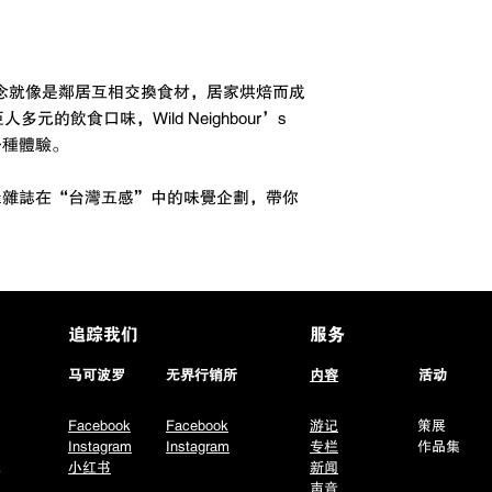
kies 的概念就像是鄰居互相交換食材，居家烘焙而成
的飲食口味，Wild Neighbour’s
另一種體驗。
羅雜誌在“台灣五感”中的味覺企劃，帶你
追踪我们
服务
​马可波罗
无界行销所
内容
活动
马
Facebook
Facebook
游记
策展
中
Instagram
Instagram
专栏
作品集
也
小红书
新闻
声音