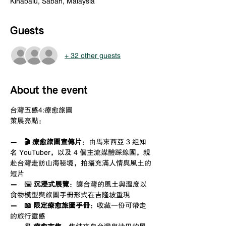
Kinabalu, Sabah, Malaysia
Guests
+ 32 other guests
About the event
台灣五感4:療愈旅圖
策展亮點：
－　🎬 療愈旅圖宣傳片
：由馬來西亞 3 組知
名 YouTuber，以及 4 個主流媒體踩線團，親
赴台灣走訪山海秘境，拍攝充滿人情與風土的
短片
－　
🖼️ 
沉浸式展覽
：讓台灣的風土與溫度以
食物模型與旅圖手冊形式在吉隆坡重現
－　📖 限定療愈旅圖手冊
：收藏一份可帶走
的旅行靈感