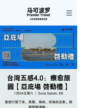
以赤道视角解构世界
台灣五感4.0：療愈旅
圖【亞庇場 啓動禮】
1月24日周六
  |  
Suria Sabah, KK
當旅行慢下來，風聲、海味、街角的光影，都
會變得清晰。