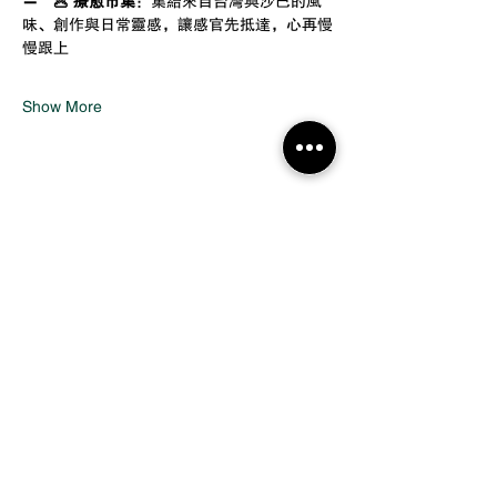
－　🥟 療愈市集
：集結來自台灣與沙巴的風
味、創作與日常靈感，讓感官先抵達，心再慢
慢跟上
Show More
Share this event
追踪我们
服务
​马可波罗
无界行销所
内容
活动
游记
策展
Faceboo
Faceboo
专栏
作品集
k
Instagra
k
Instagra
新闻
m
小红书
m
声音