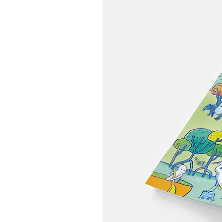
味道，落在广安大桥窗景与餐
桌之间【2026 釜山住宿推
荐】