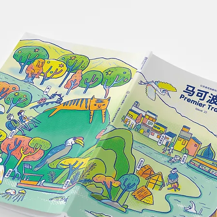
体验：当巴厘岛哲学，成为一
种度假生活方式【2026 巴厘
岛住宿推荐】