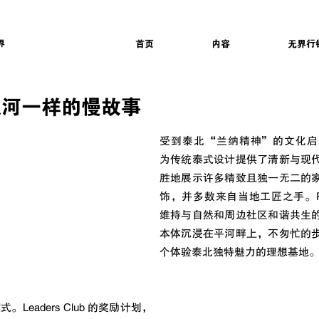
界
首页
内容
无界行
像河一样的慢故事
受到泰北“兰纳精神”的文化启发，Ray
为传统泰式设计提供了清新与现
胜地展示许多精致且独一无二的
饰，并多数来自当地工匠之手。Raya 
维持与自然和周边社区和谐共生
本体沉浸在平河畔上，不匆忙的
个体验泰北独特魅力的理想基地
Leaders Club 的奖励计划，