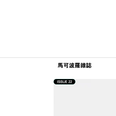
馬可波羅雜誌
ISSUE 22
#游记 | 釜山柏悦酒店 Park
Hyatt Busan 住宿体验：海的