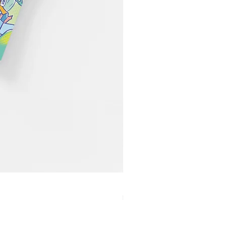
【21】当世界很快，我们喝
Price
MYR 60.00