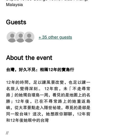
Malaysia
Guests
+ 35 other guests
About the event
台灣，好久不見：相隔12年的寶島行
12年的時間，足以讓風景改變，也足以讓一
名旅人變得深刻。 12年前，未「不走尋常
路」的她獨自環島一周，看見的是地圖上的名
勝；12年後，已在不尋常路上的她重返島
嶼，從大眾景點走入隱世祕境，尋覓的是卻是
同一股台味？這次，她想跟你聊聊，12年前
和12年後她眼中的台灣
//