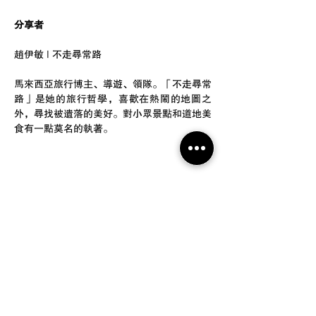
分享者
趙伊敏 | 不走尋常路 
馬來西亞旅行博主、導遊、領隊。「不走尋常
路」是她的旅行哲學，喜歡在熱鬧的地圖之
外，尋找被遺落的美好。對小眾景點和道地美
食有一點莫名的執著。
Share this event
追踪我们
服务