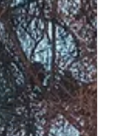
美国
泰国
迪拜
越南
意大利
阿布扎比
土耳其
澳大利亚
日本
韩国
台湾
西班牙
马来西亚
南非
马尔代夫
阿拉伯联合
酋长国