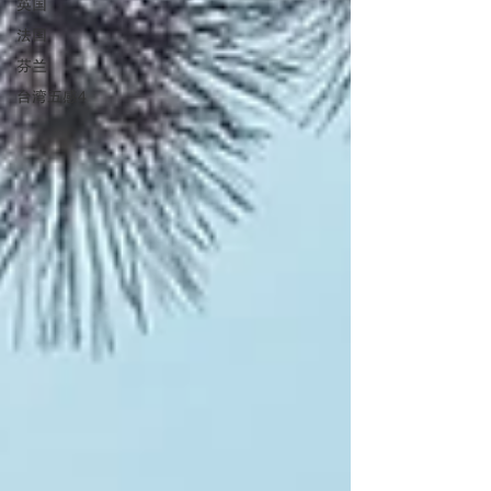
英国
法国
芬兰
台湾五感4