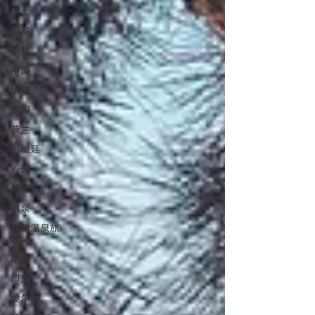
瑞士
印尼
希腊
中国
缅甸
德国
荷兰
阿根廷
丹麦
新闻
温泉
九州温泉旅
游
欧洲
印度
爱尔兰