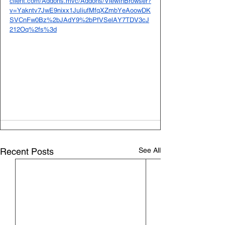
client.com/Addons.mvc/Addons/ViewInBrowser?
v=Yakntv7JwE9nixx1JuIiufMfqXZmbYeAoowDK
SVCnFw0Bz%2bJAdY9%2bPfVSelAY7TDV3cJ
212Oq%2fs%3d
See All
Recent Posts