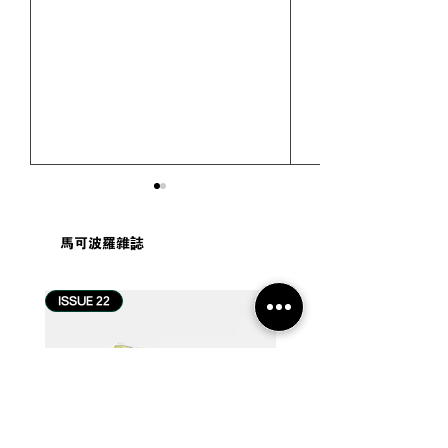
馬可波羅雜誌
ISSUE 22
ISSUE 21
曼哈顿的隐藏酒
酒店也是一道风景，让你
感受文化与魅力