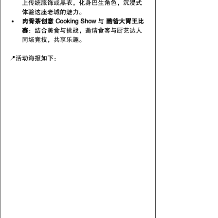
上传统服饰或黑衣，化身巴生角色，沉浸式
体验这座老城的魅力。
肉骨茶创意 Cooking Show
 与 
酷爸大胃王比
赛
：结合美食与挑战，邀请食客与厨艺达人
同场竞技，共享乐趣。
📍
活动海报如下：