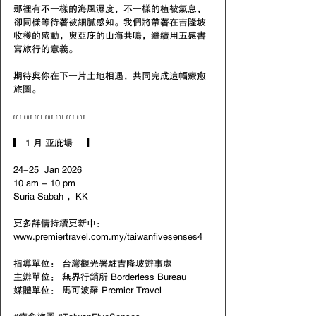
那裡有不一樣的海風濕度，不一樣的植被氣息，
卻同樣等待著被細膩感知。我們將帶著在吉隆坡
收穫的感動，與亞庇的山海共鳴，繼續用五感書
寫旅行的意義。
期待與你在下一片土地相遇，共同完成這幅療愈
旅圖。
𓏥 𓏥 𓏥 𓏥 𓏥 𓏥 𓏥
▎ 1 月 亚庇場     ▎
24-25  Jan 2026
10 am - 10 pm
Suria Sabah ，KK
更多詳情持續更新中： 
www.premiertravel.com.my/taiwanfivesenses4
指導單位： 台灣觀光署駐吉隆坡辦事處
主辦單位： 無界行銷所 Borderless Bureau
媒體單位： 馬可波羅 Premier Travel