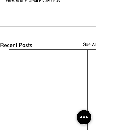
#療愈旅圖
#TaiwanFiveSenses
See All
Recent Posts