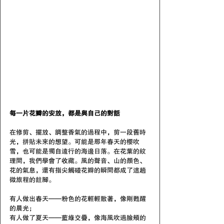
每一片花瓣的安放，都是與自己的對話
在修剪、擺放、調整香氣的過程中，剪一段舊時
光，拼貼未來的想望。可能是那年春天的櫻吹
雪，也可能是獨自遠行的海邊日落。在花葉的紋
理間，我們學會了收藏。風的聲音、山的顏色、
花的氣息，還有指尖觸碰花瓣的瞬間都成了這趟
微旅程的註腳。
有人做出春天——粉色的花輕輕散著，像剛甦醒
的晨光；
有人做了夏天——藍綠交疊，像海風吹過臉頰的