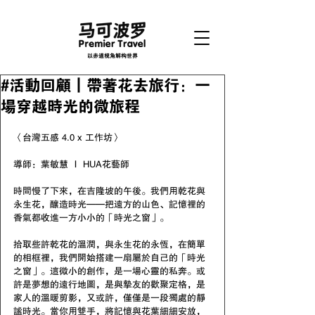
以赤道视角解构世界
#活動回顧｜帶著花去旅行：一
場穿越時光的微旅程
〈
台灣五感 4.0 x 工作坊
〉
導師：葉敏慧
｜ HUA花藝師
時間慢了下來，在吉隆坡的午後。我們用乾花與
永生花，釀造時光——把遠方的山色、記憶裡的
香氣都收進一方小小的「時光之窗」。
拾取些許乾花的溫潤，與永生花的永恆，在簡單
的相框裡，我們開始搭建一扇屬於自己的「時光
之窗」。這微小的創作，是一場心靈的私奔。或
許是夢想的遠行地圖，是與摯友的歡聚定格，是
家人的溫暖剪影，又或許，僅僅是一段獨處的靜
謐時光。當你用雙手，將記憶與花葉細細安放，