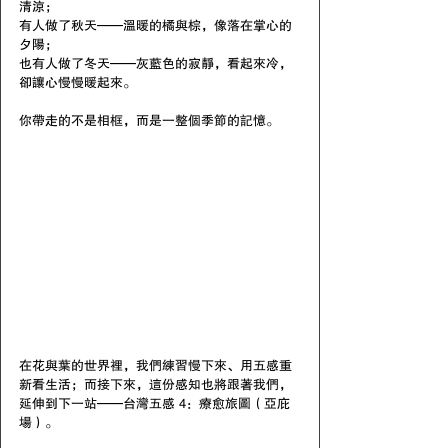
清涼；
有人做了秋天——溫暖的橘與棕，像落在掌心的
夕陽；
也有人做了冬天——灰藍色的寂靜，看起來冷，
卻讓心慢慢暖起來。
你帶走的不是相框，而是一整個季節的記憶。
在花與葉的世界裡，我們練習慢下來、用五感重
新看生活；而接下來，這份感知也將跟著我們，
延伸到下一站——台灣五感 4：療愈旅圖（亞庇
場）。