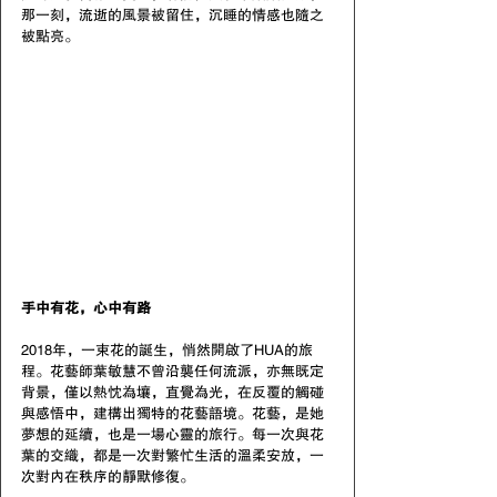
那一刻，流逝的風景被留住，沉睡的情感也隨之
被點亮。
手中有花，心中有路
2018年，一束花的誕生，悄然開啟了HUA的旅
程。花藝師葉敏慧不曾沿襲任何流派，亦無既定
背景，僅以熱忱為壤，直覺為光，在反覆的觸碰
與感悟中，建構出獨特的花藝語境。花藝，是她
夢想的延續，也是一場心靈的旅行。每一次與花
葉的交織，都是一次對繁忙生活的溫柔安放，一
次對內在秩序的靜默修復。