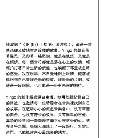
她演唱了《IF (If)》（原唱：陳曉東），那是一首
熟悉卻又被她重新詮釋的歌曲。Yingz 的聲音帶
著溫柔，又帶著一絲堅韌，像是在低語，又像是
在傾訴。每一個音符都像是落在心上的水滴，輕
輕拍打著日常生活的疲憊，也喚醒了那些被忽略
的感受。我在現場，不自覺地閉上眼睛，隨著旋
律回到自己曾經走過的街道、經歷過的片刻，或
許是一段回憶，也可能是一份對未來的期待。
Yingz 的創作靈感源自生活，她用歌聲紀錄自己
的路途，也邀請每一位聆聽者在音樂裡找到自己
的故事。在這場小小的療愈音樂會中，沒有華麗
的舞台，也沒有誇張的效果，只有簡單的吉他、
真摯的嗓音和一顆顆願意靜下心來感受的心。站
在音符之間，每個人都踏上了一段旅行，無需出
遠門，也能抵達內心最想去的地方。