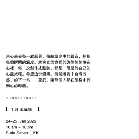
用心感受每一處風景，傾聽旅途中的聲音，捕捉
每個瞬間的溫度。就像音樂會裡的旋律悄悄落在
心裡，每一次創作或體驗，都是一段屬於自己的
心靈旅程。希望這份溫柔，能延續到「台灣五
感」的下一站——亞庇，讓每個人都在旅程中找
到心的歸屬。
𓏥 𓏥 𓏥 𓏥 𓏥 𓏥 𓏥
▎ 1 月 亚庇場     ▎
24-25  Jan 2026
10 am - 10 pm
Suria Sabah ，KK