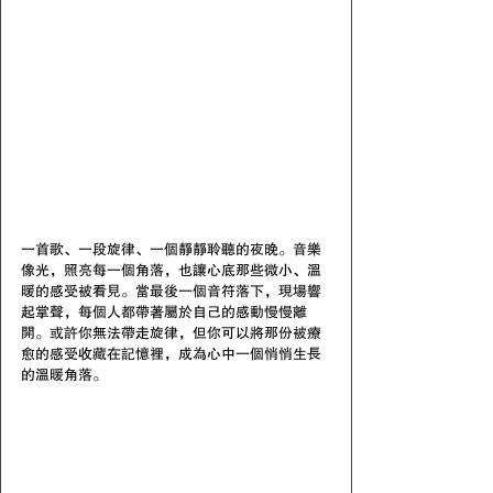
一首歌、一段旋律、一個靜靜聆聽的夜晚。音樂
像光，照亮每一個角落，也讓心底那些微小、溫
暖的感受被看見。當最後一個音符落下，現場響
起掌聲，每個人都帶著屬於自己的感動慢慢離
開。或許你無法帶走旋律，但你可以將那份被療
愈的感受收藏在記憶裡，成為心中一個悄悄生長
的溫暖角落。