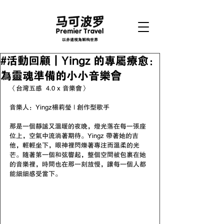
以赤道视角解构世界
#活動回顧｜Yingz 的專屬療愈：
為靈魂準備的小小音樂會
〈
台灣五感  4.0 x 音樂會
〉
音樂人：Yingz楊莉瑩 | 創作型歌手
那是一個靜謐又溫暖的夜晚，燈光落在每一張座
位上，空氣中流淌著期待。Yingz 帶著她的吉
他，輕輕坐下，眼神裡閃爍著專注而溫柔的光
芒。隨著第一個和弦響起，整個空間被包裹在她
的音樂裡，時間也在那一刻放慢，讓每一個人都
能細細感受當下。