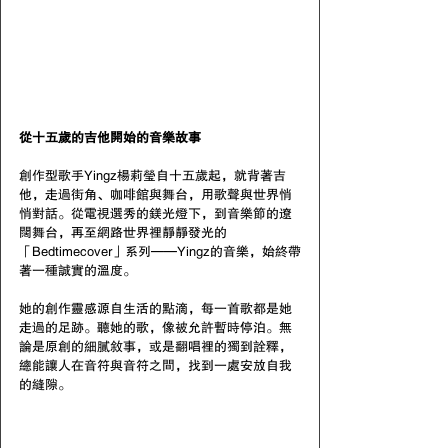
從十五歲的吉他開始的音樂故事
創作型歌手Yingz楊莉瑩自十五歲起，就背著吉
他，走過街角、咖啡館與舞台，用歌聲與世界悄
悄對話。從電視選秀的鎂光燈下，到音樂節的遼
闊舞台，再至網路世界裡靜靜發光的
「Bedtimecover」系列——Yingz的音樂，始終帶
著一種誠實的溫度。
她的創作靈感源自生活的點滴，每一首歌都是她
走過的足跡。聽她的歌，像被允許暫時停泊。無
論是原創的細膩敘事，或是翻唱裡的獨到詮釋，
總能讓人在音符與音符之間，找到一處安放自我
的縫隙。