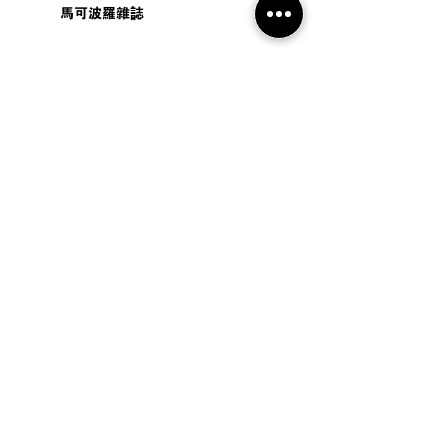
馬可波羅雜誌
ISSUE 22
ISSUE 21
“想旅游？先游雪兰莪！”——雪
州旅游局TUKANG匠人艺术节圆
满落幕
【22】从河口到国土：流动中的马来西亚
【21】当世界很快，我们喝茶
Price
Price
MYR 60.00
MYR 60.00