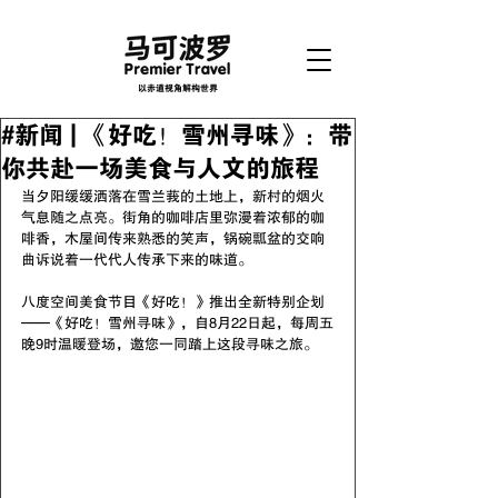
以赤道视角解构世界
#新闻 | 《好吃！雪州寻味》：带
你共赴一场美食与人文的旅程
当夕阳缓缓洒落在雪兰莪的土地上，新村的烟火
气息随之点亮。街角的咖啡店里弥漫着浓郁的咖
啡香，木屋间传来熟悉的笑声，锅碗瓢盆的交响
曲诉说着一代代人传承下来的味道。
八度空间美食节目《好吃！》推出全新特别企划
——《好吃！雪州寻味》，自8月22日起，每周五
晚9时温暖登场，邀您一同踏上这段寻味之旅。