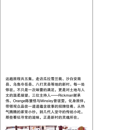
这趟旅程共五集，走访瓜拉雪兰莪、沙白安南
县、乌鲁冷岳县、八打灵县等地的新村。每一处
停驻，不只是一次味蕾的满足，更是对土地与人
文的温柔凝望。三位主持人——Rickman谢承
伟、Orange陈慧恬与Minsley曾谊雯，化身旅伴，
带领观众品尝一道道蕴含故事的招牌佳肴。从热
气腾腾的家常小炒，到几代人坚守的传统小吃，
那些看似寻常的滋味，正是新村的灵魂所在。