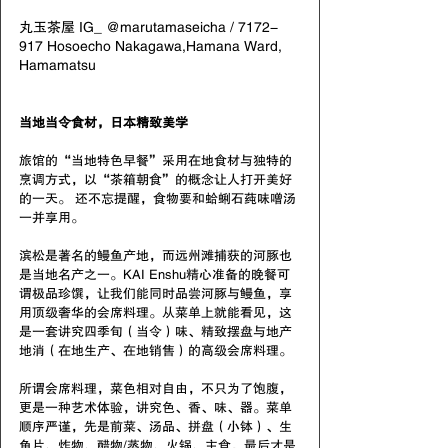
丸玉茶屋 IG_ @marutamaseicha / 7172-
917 Hosoecho Nakagawa,Hamana Ward, 
Hamamatsu
当地当令食材，日本精致美学
旅馆的“当地特色早餐”采用在地食材与独特的
烹调方式，以“茶箱朝食”的概念让人打开美好
的一天。 还不忘提醒，食物要和蛤蜊石莼味噌汤
一并享用。
滨松是著名的鳗鱼产地，而远州滩捕获的河豚也
是当地名产之一。KAI Enshu精心准备的晚餐可
谓极品珍馔，让我们能同时品尝河豚与鳗鱼，享
用顶级奢华的会席料理。从菜单上就能看见，这
是一套讲究四季旬（当令）味、精致摆盘与地产
地消（在地生产、在地销售）的高级会席料理。
所谓会席料理，菜色相对自由，不只为了饱腹，
更是一种艺术体验，讲究色、香、味、器。菜单
顺序严谨，先是前菜、汤品、拼盘（小钵）、生
鱼片、炸物、醋物/蒸物、火锅、主食，最后才是