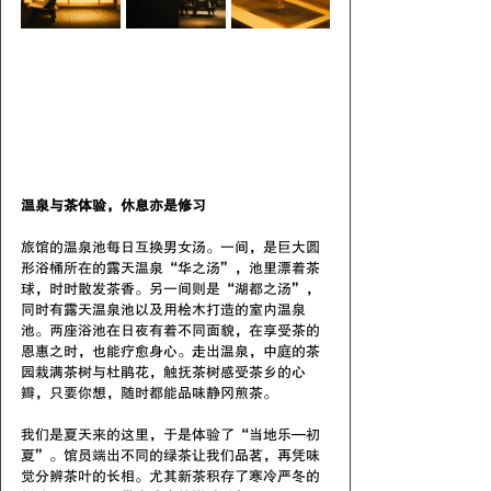
温泉与茶体验，休息亦是修习
旅馆的温泉池每日互换男女汤。一间，是巨大圆
形浴桶所在的露天温泉“华之汤”，池里漂着茶
球，时时散发茶香。另一间则是“湖都之汤”，
同时有露天温泉池以及用桧木打造的室内温泉
池。两座浴池在日夜有着不同面貌，在享受茶的
恩惠之时，也能疗愈身心。走出温泉，中庭的茶
园栽满茶树与杜鹃花，触抚茶树感受茶乡的心
瓣，只要你想，随时都能品味静冈煎茶。
我们是夏天来的这里，于是体验了“当地乐—初
夏”。馆员端出不同的绿茶让我们品茗，再凭味
觉分辨茶叶的长相。尤其新茶积存了寒冷严冬的