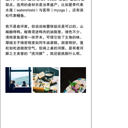
甜点。选用的食材亦是当季盛产，比如夏季代表
水莲（watershield）与茗荷（myoga），还有滨
松代表鳗鱼。
我不是食评家，但说说味蕾体验还是可以的。山
椒酿烤鸭，椒香混进鸭肉的油脂里，增色不少。
清炖章鱼留有一抹芥末，可惜它抢了主角的味。
厚烧玉子绵密程度如同牛油蛋糕，甜度刚好，蓬
松如吃进微甜空气。但端上桌的河豚，是有着河
豚之王美誉的“虎河豚”，我还能挑剔什么呢。