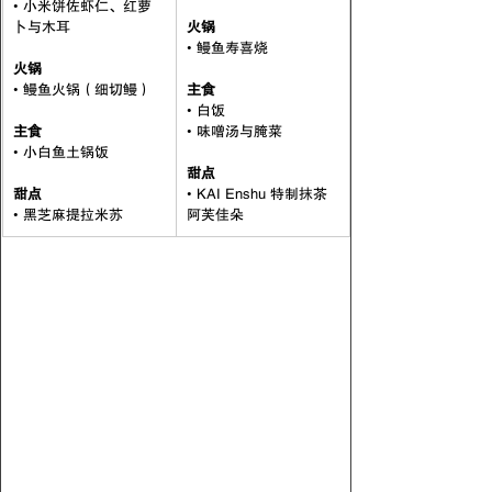
• 小米饼佐虾仁、红萝
卜与木耳
火锅
• 鳗鱼寿喜烧
火锅
• 鳗鱼火锅（细切鳗）
主食
• 白饭
主食
• 味噌汤与腌菜
• 小白鱼土锅饭
甜点
甜点
• KAI Enshu 特制抹茶
• 黑芝麻提拉米苏
阿芙佳朵