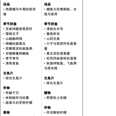
汤品
汤品
• 烤星鳗与牛蒡的信田
• 鱧鱼丸佐青枫麸、水
卷
莲与茗荷
季节拼盘
季节拼盘
• 芝麻拌醋渍莴苣杆
• 清炖白木耳
• 厚烧玉子
• 番茄虾冻
• 山椒酿烤鸭
• 山药豆腐
• 烤鳗佐醋黄瓜
• 穴子与莴苣杆佐蛋黄
• 花椰菜泥佐鲑鱼卵
酱
• 甘醋腌酱鲜鲷鱼
• 黄豆泥佐蛋黄酱
• 季节寿司
• 松风风味蒸虾佐菠菜
• 清炖章鱼
• 秋葵拌鱿鱼、飞鱼卵
与昆布根
生鱼片
• 综合生鱼片
生鱼片
• 综合生鱼片
炸物
• 炸酿干贝
醋物
• 米粉脆炸马铃薯
• 野菜佐土佐醋
• 蔬菜天妇罗附柠檬
炸物
蒸物
• 炸河豚附柠檬