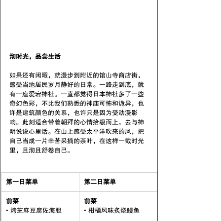
沏时光，品尝生活
如果还有闲暇，就漫步到附近的馆山寺商店街，
感受当地居民岁月静好的日常。一路走到底，就
有一座爱宕神社。一直都觉得日本神社多了一些
奇幻色彩，不比我们熟悉的神庙可怖和诡异，也
许是建筑颜色的关系，也许只是因为受动漫影
响。此刻适合带着朝拜的心情拾级而上，去与神
明说说心里话。在山上感受太平洋吹来的风，把
自己当成一片辛苦采摘的茶叶，在这样一截时光
里，且沏且舒卷自己。
第一日菜单
第二日菜单
前菜
前菜
• 烤芝麻豆腐佐海胆
• 柑橘风味炙烧鳗鱼