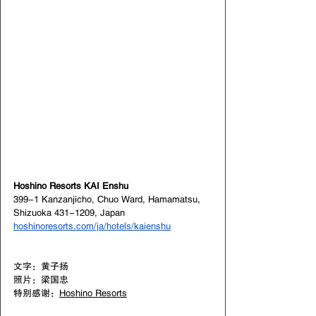
Hoshino Resorts KAI Enshu
399-1 Kanzanjicho, Chuo Ward, Hamamatsu, 
Shizuoka 431-1209, Japan
hoshinoresorts.com/ja/hotels/kaienshu
文字：黄子扬
照片：梁国忠
特别感谢：
Hoshino Resorts