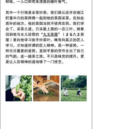
鲜味，一入口即带来清爽的嫩叶香气。
其中一个行程是采茶炒茶。我们跟从店开在细江
町重中川的茶师傅一起到他的茶园采茶。在如此
质朴的地方，他的茶园当然不使用农药。我们学
会了，采茶之道，只采最上面的一芯三叶。接着
回到他与女儿经营的“
丸玉茶屋
”（まるたま茶
屋）里向他学习徒手炒茶叶。唯有向真正的匠人
学习，才知道所谓的匠人精神，是一种姿势，一
种日日重复的姿势，直到手里的劳作生出了自己
的气韵。走一趟茶之旅，不只是味觉的提升，更
是让人在精神的道场修了一门技艺。