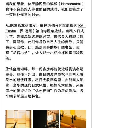
当我们想着，位于静冈县的滨松（Hamamatsu）
也许不会是旅人停驻的目的地时，我们就错过了
一道质朴惬意的时光。
从JR滨松车站出发，车程约45分钟就能抵达 
KAI 
Enshu
（界 远州）馆山寺温泉旅馆。甫踏入日式
厅堂，光照温婉透进纸纱窗，仿佛要人将脚步慢
下，提醒你，此刻你是你自己人生的贵族，只管
将身心安歇于此。绕到侧旁的旅行图书馆，设
有“品茗小站”，让人能一小杯小杯地享用冷泡
茶。
旅馆坐落湖畔，每一间客房都能就近观赏滨名湖
美景，即使不外出，白日的波光粼粼也能叫人看
见水的起伏呼吸。将目光收回房里，亦能叫人细
赏，豪华的现代日式风格，榻榻米木地板，采用
滨松的传统织物“远州棉绢”作为房间饰品，各
个细节彰显当地特色。