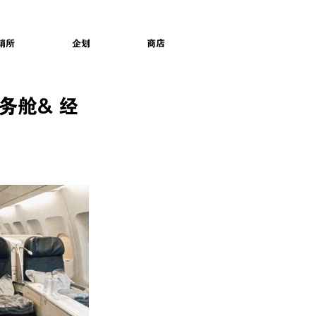
销所
企划
商店
商务舱& 经