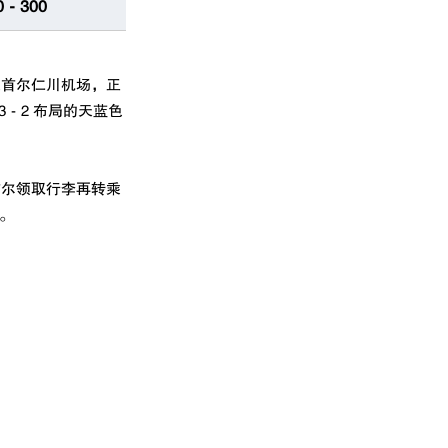
30‑300 
达首尔仁川机场，正
‑3‑2 布局的天蓝色
首尔领取行李再转乘
。