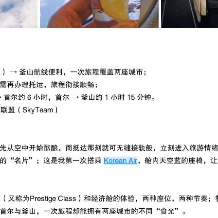
转机） → 釜山航线便利，一次旅程覆盖两座城市；
需再办理托运，旅程衔接顺畅；
首尔约 6 小时，首尔 → 釜山约 1 小时 15 分钟。
天合联盟（SkyTeam）
先从空中开始酝酿，而抵达那刻就可无缝接轨般，立刻进入旅游情
的“名片”；这是我第一次搭乘 
Korean Air
，舱内天空蓝的座椅，让
舱 （又称为
Prestige Class
）和经济舱的体验，两种座位，两种节奏；
首尔与釜山，一次旅程却能拥有两座城市的不同“食光”。