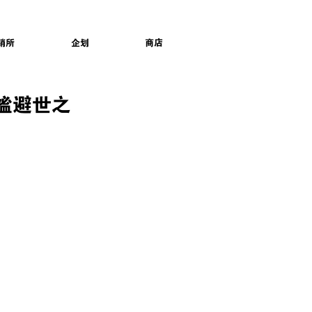
销所
企划
商店
的静谧避世之