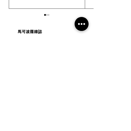
馬可波羅雜誌
ISSUE 22
ISSUE 21
#游记 | 巴厘岛 Umana
#游记 | 从一滴
Bali LXR Hotels &
进近打谷与怡保
Resorts 住宿体验：当巴
事
厘岛哲学，成为一种度假
生活方式【2026 巴厘岛住
宿推荐】
【22】从河口到国土：流动中的马来西亚
【21】当世界很快，我们喝茶
Price
Price
MYR 60.00
MYR 60.00