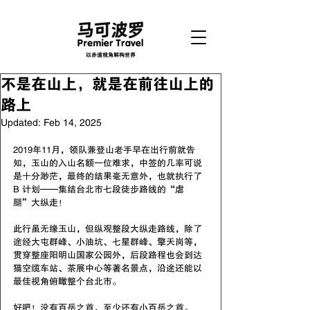
以赤道视角解构世界
不是在山上，就是在前往山上的
路上
Updated:
Feb 14, 2025
2019年11月，领队兼登山老手早在出行前就告
知，玉山的入山名额一位难求，中签的几率可说
是十分渺茫，最终的结果毫无意外，也就执行了 
B 计划——集结台北市七段徒步路线的“虐
腿”大纵走！
此行虽无缘玉山，但纵观整段大纵走路线，除了
途经大屯群峰、小油坑、七星群峰、擎天岗等，
贯穿整座阳明山国家公园外，后段路程也会到达
猫空缆车站、茶展中心等著名景点，沿途还能以
最佳视角俯瞰整个台北市。
好吧！没有百岳之首，至少还有小百岳之首。