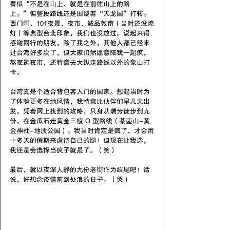
看似“不是在山上，就是在前往山上的路
上。”但整段路线还是围绕着“天龙国”打转。
西门町、101夜景、夜市、诚品敦南（当时还没熄
灯）等典型台北印象，我们也没放过。说起来得
感谢同行的朋友，除了我之外，其他人都已经来
过台湾好多次了，但大家仍然愿意陪我一起疯，
熬夜逛夜市，还特意去大纵走路线以外的象山打
卡。
台湾真是个适合背包客入门的国家。想起当时为
了体验更多在地风情，我特意比伙伴们早几天出
发。凭着网上找到的攻略，只身从瑞芳徒步到九
份，在金瓜石走黄金三棱 O 型路线（茶壶山-黄
金神社-地质公园）。我当时肯定是疯了，才会用
十多天的假期来虐待自己的腿！但现在让我选，
我还是会选择当疯子就是了。（笑）
最后，就以夜深人静的九份老街作为结尾吧！话
说，好想念疫情前到处浪的日子。（哭）