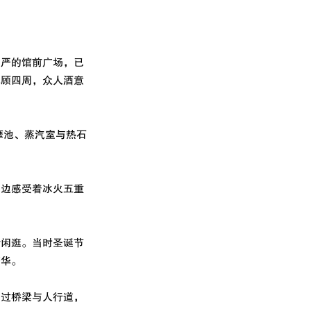
庄严的馆前广场，已
环顾四周，众人酒意
摩池、蒸汽室与热石
，边感受着冰火五重
世闲逛。当时圣诞节
繁华。
穿过桥梁与人行道，