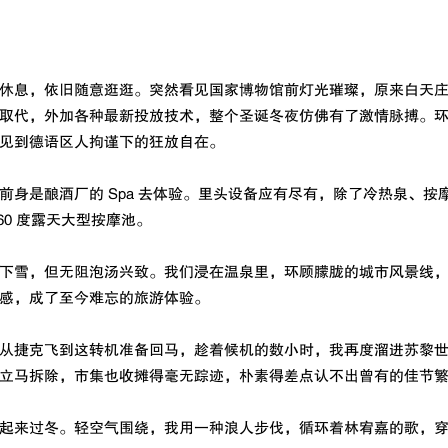
休息，依旧随意逛逛。突然看见国家博物馆前灯光璀璨，原来白天
取代，外加各种最新投放技术，整个圣诞冬夜仿佛有了激情脉搏。
见到德语区人拘谨下的狂放自在。
前身是酿酒厂的 Spa 去体验。里头设备应有尽有，除了冷热泉、按
60 度露天大型按摩池。
下雪，但无阻泡汤兴致。我们浸在温泉里，环顾朦胧的城市风景线
感，成了至今难忘的旅游体验。
从捷克飞到这转机准备回马，趁着候机的数小时，我再度溜进苏黎
立马拆除，市集也收摊得毫无踪迹，朴素得差点认不出曾有的佳节
起来过冬。轻空气围绕，我用一种浪人步伐，循环着林宥嘉的歌，