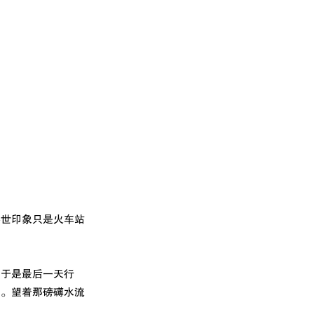
黎世印象只是火车站
由于是最后一天行
布。望着那磅礴水流