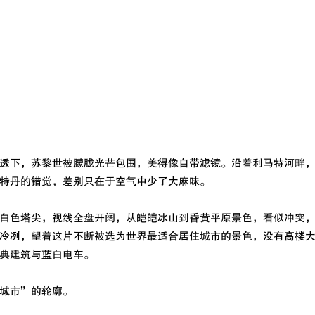
透下，苏黎世被朦胧光芒包围，美得像自带滤镜。沿着利马特河畔
特丹的错觉，差别只在于空气中少了大麻味。
白色塔尖，视线全盘开阔，从皑皑冰山到昏黄平原景色，看似冲突
冷冽，望着这片不断被选为世界最适合居住城市的景色，没有高楼
典建筑与蓝白电车。
城市”的轮廓。