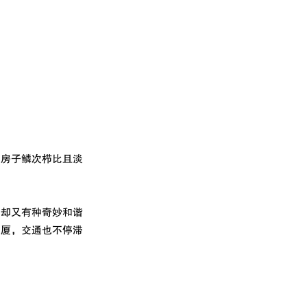
，房子鳞次栉比且淡
，却又有种奇妙和谐
大厦，交通也不停滞