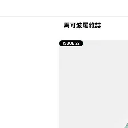
馬可波羅雜誌
ISSUE 22
#游记 | 釜山柏悦酒店 Park
Hyatt Busan 住宿体验：海的
味道，落在广安大桥窗景与餐
桌之间【2026 釜山住宿推
荐】