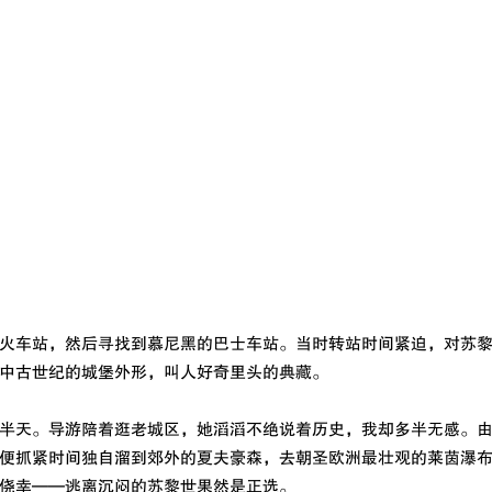
火车站，然后寻找到慕尼黑的巴士车站。当时转站时间紧迫，对苏
中古世纪的城堡外形，叫人好奇里头的典藏。
半天。导游陪着逛老城区，她滔滔不绝说着历史，我却多半无感。
便抓紧时间独自溜到郊外的夏夫豪森，去朝圣欧洲最壮观的莱茵瀑
侥幸——逃离沉闷的苏黎世果然是正选。