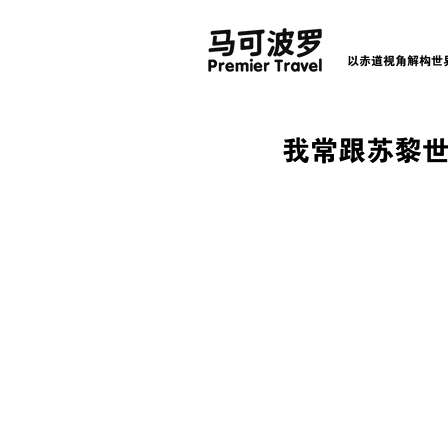
以赤道视角解构世
我常跟苏黎