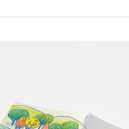
#游记 | 巴厘岛 Umana Bali
#游
LXR Hotels & Resorts 住宿
打谷
体验：当巴厘岛哲学，成为一
种度假生活方式【2026 巴厘
岛住宿推荐】