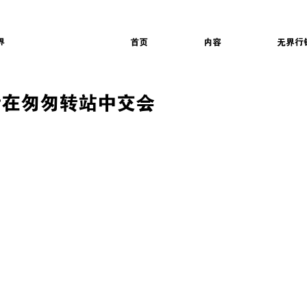
界
首页
内容
无界行
世在匆匆转站中交会