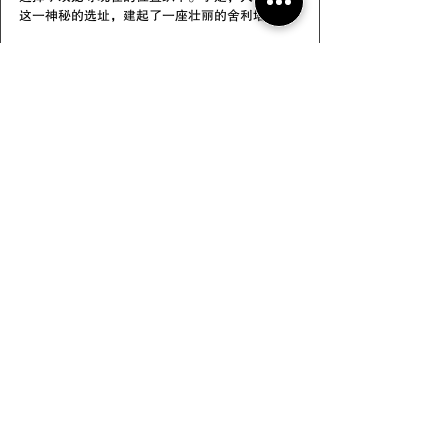
这一神秘的选址，建起了一座壮丽的舍利塔。
而在山路的两旁，还有两只金龙守护着这座神圣
之地，因此得名为“双龙寺”。双龙寺不仅是一
个佛教寺庙，更是一个凝聚着宗教信仰、历史故
事和文化传承的精神据点。