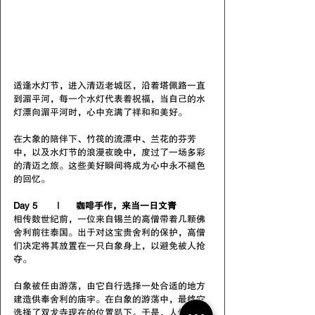
适逢水灯节，进入清迈老城区，沿着塔佩路一直
到湄平河，每一个水灯代表着祝福，当自己的水
灯漂向湄平河时，心中充满了祥和和美好。
在大象的陪伴下、竹筏的流漂中、兰花的芬芳
中，以及水灯节的浪漫夜晚中，度过了一场多彩
的清迈之旅。这些美好瞬间将成为心中永不褪色
的回忆。
Day 5       |      咖啡手作，来当一日文青
相传数世纪前，一位来自锡兰的高僧带着几颗佛
舍利前往泰国。出于对这宝贵舍利的保护，高僧
们决定将其放置在一只白象身上，以避免被人抢
夺。
白象被任由游荡，由它自行选择一处合适的地方
建造供奉舍利的庙宇。在白象的游荡中，最终它
选择了双龙寺现在的位置趴下。于是，人们依照