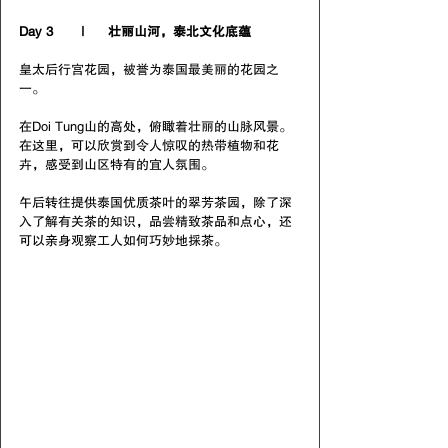
Day 3       |      壮丽山河，泰北文化底蕴
皇太后行宫花园，被誉为泰国最美丽的花园之
一。
在Doi Tung山的高处，俯瞰着壮丽的山脉风景。
在这里，可以欣赏到令人惊叹的热带植物和花
卉，感受到山区特有的宜人氛围。
午后转往提供泰国优质茶叶的翠芳茶园，除了深
入了解有关茶的知识，品尝精致茶品和点心，还
可以亲身观察工人如何巧妙地採茶。