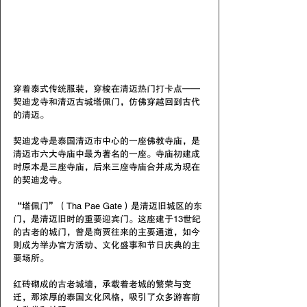
穿着泰式传统服装，穿梭在清迈热门打卡点——
契迪龙寺和清迈古城塔佩门，仿佛穿越回到古代
的清迈。
契迪龙寺是泰国清迈市中心的一座佛教寺庙，是
清迈市六大寺庙中最为著名的一座。寺庙初建成
时原本是三座寺庙，后来三座寺庙合并成为现在
的契迪龙寺。
“塔佩门”（Tha Pae Gate）是清迈旧城区的东
门，是清迈旧时的重要迎宾门。这座建于13世纪
的古老的城门，曾是商贾往来的主要通道，如今
则成为举办官方活动、文化盛事和节日庆典的主
要场所。
红砖砌成的古老城墙，承载着老城的繁荣与变
迁，那浓厚的泰国文化风格，吸引了众多游客前