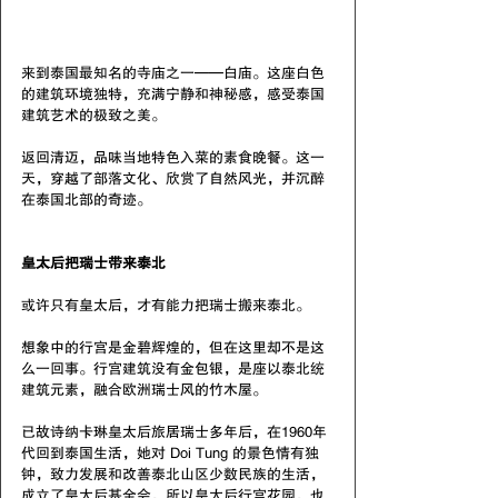
来到泰国最知名的寺庙之一——白庙。这座白色
的建筑环境独特，充满宁静和神秘感，感受泰国
建筑艺术的极致之美。
返回清迈，品味当地特色入菜的素食晚餐。这一
天，穿越了部落文化、欣赏了自然风光，并沉醉
在泰国北部的奇迹。
皇太后把瑞士带来泰北
或许只有皇太后，才有能力把瑞士搬来泰北。
想象中的行宫是金碧辉煌的，但在这里却不是这
么一回事。行宫建筑没有金包银，是座以泰北统
建筑元素，融合欧洲瑞士风的竹木屋。
已故诗纳卡琳皇太后旅居瑞士多年后，在1960年
代回到泰国生活，她对 Doi Tung 的景色情有独
钟，致力发展和改善泰北山区少数民族的生活，
成立了皇太后基金会，所以皇太后行宫花园，也