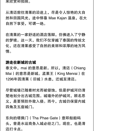
来欣赏和拍照。
从清迈前往清莱的沿途上，尽是令人惊艳的大自
然和田园风光，途中停靠 Mae Kajan 温泉，在大
自然下享受，可谓一绝。
在清莱的一家舒适的酒店落脚，仿佛进入了宁静
的梦境。这一天，我们不仅穿越了泰国的传统文
化，还在清莱感受了自然的美丽和浓厚的地方风
情。
游走在新城的古城
泰文中，mai 的意思是新。所以，清迈（Chiang 
Mai）的意思是新城。孟莱王（King Menrai）在
1296年因清莱（旧城）水患，迁城至清迈。
尽管城墙已随着时光而被侵蚀，但是护城河仍清
楚地划分出古城范围。城墙外的护城河，顾名思
义，是要预防外敌入侵。而今，古城仍保留内城
四角及五座城门。
东向的塔佩门（Tha Phae Gate）意即船舶码
头，曾是水运商务入城必经之门。现在，也是清
迈打卡点。