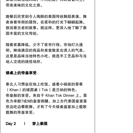
带来美味的文化之旅。
晚餐后欣赏到令人陶醉的泰国传统舞蹈表演。舞
者身着华丽的服饰，在柔和的灯光下翩翩起舞，
叙说着古老的故事，就这样，更深入地了解了泰
国丰富的文化传统。
随着夜幕降临，少不了夜市行程。市场灯火通
明，琳琅满目的商品和美食散发出诱人的气息。
这里是品味当地特色小吃、挑选手工艺品和与当
地人交流的绝佳场所。
矮桌上的帝皇享受
泰北人习惯坐在地上吃饭，盛着小碗装的菜肴
（Khan）的矮圆桌（Tok）是兰纳的特色。
帝皇般的享受，来自于 Khan Tok Dinner 上，菜
色为单数7或9的皇室御膳。加上古代泰国皇室喜
欢边吃边看歌舞，才有了今天矮桌盛宴加上载歌
载舞的帝皇享受。
Day 2       |      穿上泰服