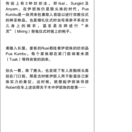
传统上有3种纺织法，即Ikat、Sungkit及
Anyam。在伊班族仍是猎头族的时代，Pua 
Kumbu是一块用来包裹敌人首级以进行宗教仪式
的神圣物品，也是婚礼仪式时由母亲亲手系在女
儿身上的嫁衣，甚至是巫师进行“米
灵”（Miring）祭鬼仪式时披上的袍子。
甫踏入长屋，宴客的Ruai都挂着伊班族的纺织品
Pua Kumbu，每个家族都在家门前端着米酒
（Tuak）等待宾客的到来。
抬头一看，除了鹿头，也发现了有人类骷颅头高
挂在门口前。那是古时候伊班人用于彰显自己家
族实力的象征。这时候，就想起伊班族导游
Robert在车上述说那关于木中伊班族的故事……