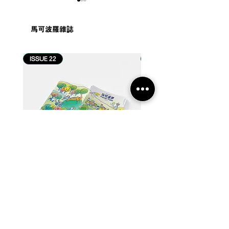
馬可波羅雜誌
ISSUE 22
ISSUE 21
#游记 | 从一滴水开始，走
#游记 | 河流知
进近打谷与怡保诞生的故
向
事
【22】从河口到国土：流动中的马来西亚
【21】当世界很快，我们喝茶
Price
Price
MYR 60.00
MYR 60.00