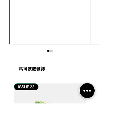
馬可波羅雜誌
ISSUE 22
ISSUE 21
#游记 | 釜山柏悦酒店 Park
#游记 | 巴厘岛 
Hyatt Busan 住宿体验：
Bali LXR Hotel
海的味道，落在广安大桥
Resorts 住宿
窗景与餐桌之间【2026 釜
厘岛哲学，成为
山住宿推荐】
生活方式【202
宿推荐】