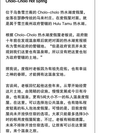
Cholo-Cholo Hot Spring
位于乌鲁雪兰莪的 Cholo-cholo 热水湖度假屋，
坐落在瑟静传统的马来村庄。在度假屋对面，就
是属于雪兰莪州政府管辖的 Hulu Tamu 热水湖。
根据 Cholo-Cholo 热水湖度假屋老板说，政府数
十年前在发现温泉眼后就把对面的热水湖宪报颁
布为雪州政府的管辖地。“但是政府官员并未发
现到我们这里也有温泉眼，所以没有把这里也划
为政府管辖的土地。”
照我说，度假村老板因为有祖先庇佑，也有幸运
之神的眷顾，才能拥有这温泉宝地。
言谈间，老板回忆起他这些年来，从零开始经营
这片土地，由简陋的设施，慢慢发展成今日有冷
泉，也有温泉，更有5间大小不一的私人温泉度假
屋。在这里，可以选择泡公共温泉，也有隐私程
度较高的私人泡池度假屋。可惜的是，目前度假
屋尚未开放供住宿的选项，大家只能最多选择3小
时的租用度假屋配套。不过，老板有稍微透露，
未来不排除开放住宿选项，让旅客可以在这里留
宿，来个温泉之旅。