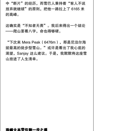
中“断片”的经历，而雪巴人秉持着“客人不说
放弃就继续”的原则，把他一路拉上了 6165 米
的高峰。
这确实是“不知者无畏”。我后来得出一个结论
——爬山要看八字，命也得够硬。
“下次来 Mera Peak（6476m），那是尼泊尔海
拔最高的徒步型雪山。”或许是看出了我心底的
渴望，Sanjay 这么建议。于是，我默默将这座雪
山放进了人生清单。
珠峰大本营仅剩一步之遥