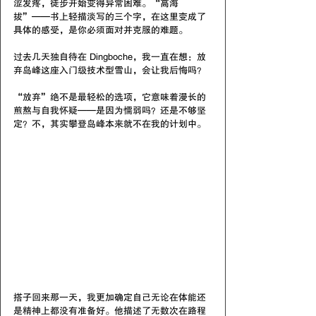
涩发疼，徒步开始变得异常困难。“高海
拔”——书上轻描淡写的三个字，在这里变成了
具体的感受，是你必须面对并克服的难题。
过去几天独自待在 Dingboche，我一直在想：放
弃岛峰这座入门级技术型雪山，会让我后悔吗？
“放弃”绝不是最轻松的选项，它意味着漫长的
煎熬与自我怀疑——是因为懦弱吗？还是不够坚
定？不，其实攀登岛峰本来就不在我的计划中。
搭子
回来那一天，我更加确定自己无论在体能还
是精神上都没有准备好。他描述了无数次在路程