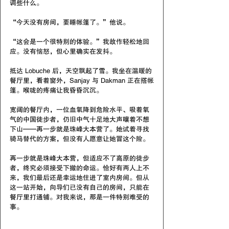
调些什么。
“今天没有房间，要睡帐篷了。”他说。
“这会是一个很特别的体验。”我故作轻松地回
应。没有恼怒，但心里确实在发抖。
抵达 Lobuche 后，天空飘起了雪。我坐在温暖的
餐厅里，看着窗外，Sanjay 与 Dakman 正在搭帐
篷。喉咙的疼痛让我昏昏沉沉。
宽阔的餐厅内，一位血氧降到危险水平、吸着氧
气的中国徒步者，仍旧中气十足地大声嚷着不想
下山——再一步就是珠峰大本营了。她试着寻找
骑马替代的方案，但没有人愿意让她冒这个险。
再一步就是珠峰大本营，但适应不了高原的徒步
者，终究必须接受下撤的命运。恰好有两人上不
来，我们最后还是幸运地住进了室内房间。但从
这一站开始，向导们已没有自己的房间，只能在
餐厅里打通铺。对我来说，那是一件特别难受的
事。