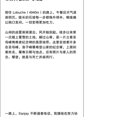
前往 Lobuche（4940m）的路上，午餐后天气逐
渐阴沉，陡长的石坡每一步都格外艰辛。喉咙痛
让胸口发闷，一切变得更加吃力。
山间的迷雾渐渐漫出，风开始刮起，徒步以来第
一次踏上覆雪的土地。翻过山脊，是一片立着圣
母峰殉难者纪念碑的高原地带。这里安放着许多
在圣母峰、洛子峰罹难登山家的纪念塚，上面刻
着姓名、罹难日期与地点，还有照片与家人的思
念。攀登，就是与死亡并肩而行。
一路上，Sanjay 不断通着电话，我猜他在努力协