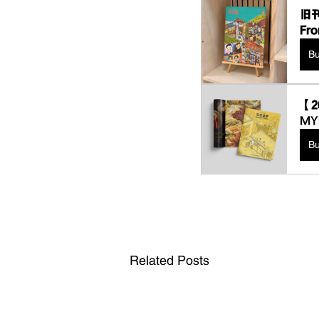
旧刊
Fr
B
【2
MYR
B
Related Posts