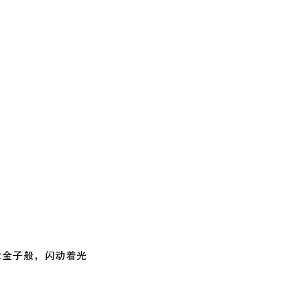
山像金子般，闪动着光
。