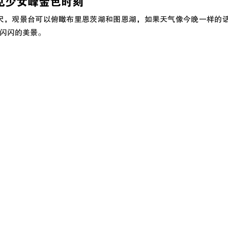
见少女峰金色时刻
22尺，观景台可以俯瞰布里恩茨湖和图恩湖，如果天气像今晚一样的
闪闪的美景。