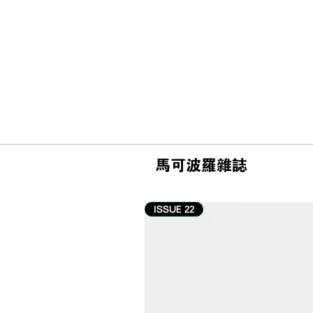
馬可波羅雜誌
ISSUE 22
#游记 | 釜山柏悦酒店 Park
Hyatt Busan 住宿体验：海的
味道，落在广安大桥窗景与餐