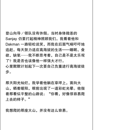
登山向导／领队没有休假。当时身体微恙的 
Sanjay 仍要打起精神照顾我们。我看着他和 
Dakman 一路轻松说笑，而我在后面气喘吁吁地
追赶。每天努力适应高海拔的生活——睡眠、食
欲、缺氧……我不断思考着，自己是不是太乐观
了？我是否也该像他一样强大才行。
心里默默计划起下一次要自己负重进行高海拔徒
步。
那天阳光灿烂，我学着他躺在草坪上，面向大
山，晒着暖阳，眼前出现了一道彩虹光晕。他指
着那看似平整的山路说：“你看，好像很容易爬
上去的样子。”
我想爬的那座大山，并没有这么容易。