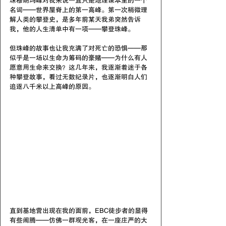
珠穆朗玛峰对我来说一直只是地理课本里的一个
名词——世界屋脊上的第一高峰。第一次稍微理
解人类的攀登史，是多年前某天我弟突然告诉
我，他的人生清单中有一项——攀登珠峰。
但珠峰的故事也让我充满了对死亡的恐惧——那
似乎是一场以生命为筹码的豪赌——为什么有人
愿意用生命来交换？这几年来，我逐渐着迷于各
种攀登故事，看过无数纪录片，也逐渐明白人们
追逐八千米以上高峰的原因。
直到基地营出现在我的面前，EBC徒步者的显得
有些闹腾——仿佛一群观光客，在一座庄严的大