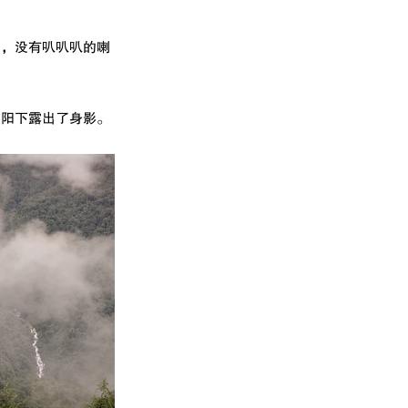
了，没有叭叭叭的喇
夕阳下露出了身影。