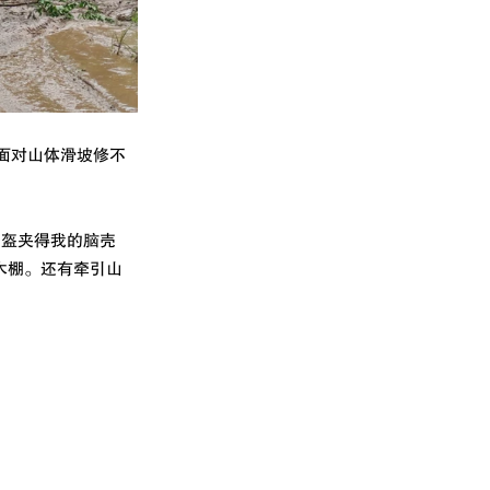
面对山体滑坡修不
头盔夹得我的脑壳
木棚。还有牵引山