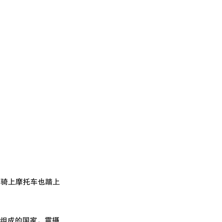
们骑上摩托车也踏上
山组成的国家，震摄