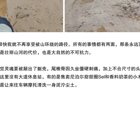
，很快我就不再享受被山环绕的路径。所有的事情都有两面，那条永远
是壮丽山河的代价，也是大自然的不可抗力。
觉灵魂要被颠出了躯壳，尾椎骨因久坐僵硬刺痛，加上不合尺寸的
这里没有大道休息站，有的是售卖尼泊尔甜甜圈Sel和香料奶茶的小
是让来往车辆摩托清洗一身泥泞尘土。