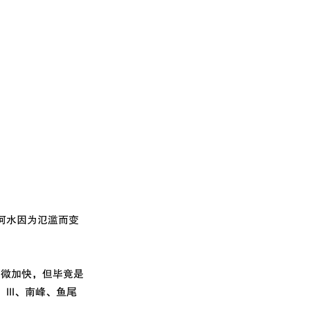
色的河水因为氾滥而变
稍微加快，但毕竟是
II、南峰、鱼尾