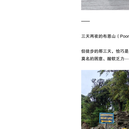
——
三天两夜的布恩山（Poon
但徒步的那三天，恰巧是
莫名的困意、酸软乏力⋯