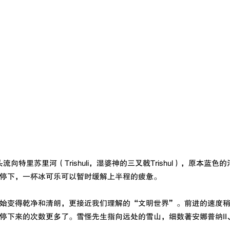
源头流向特里苏里河（Trishuli，湿婆神的三叉戟Trishul），原本蓝
停下，一杯冰可乐可以暂时缓解上半程的疲惫。
始变得乾净和清朗，更接近我们理解的“文明世界”。前进的速度
停下来的次数更多了。雪怪先生指向远处的雪山，细数著安娜普纳II、I