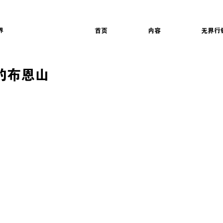
界
首页
内容
无界行
中的布恩山