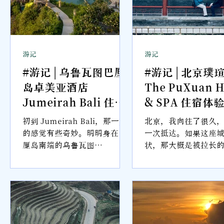
游记
游记
家
#游记 | 乌鲁瓦图巴厘
#游记 | 北京璞
岛卓美亚酒店
The PuXuan H
Jumeirah Bali 住宿
& SPA 住宿体
林
体验：在乌鲁瓦图的
京日落、茶香与
里
初到 Jumeirah Bali，那一刻
北京，我向往了很久
人
悬崖上，遇见一座宫
的节奏 【2026
的感觉有些奇妙。明明身在巴
一次抵达。如果这座
。
厘岛南端的乌鲁瓦图
状，那大概是被拉长
殿王国【2026 巴厘岛
宿推荐】
也
(Uluwatu)，却仿佛走进了一
颐和园的长廊、故宫
住宿推荐】
—
座遥远的北印度宫殿。高耸的
长城沿着山势展开的
的
石门、对称延展的庭院、水池
段一段的，像是与历
与雕像交织成的空间，让人不
水面退去颜色，只留
自觉想起拉印度那些宏伟的王
线条，那是北京，我
城。 原来，2022年开幕的