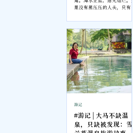
里没有黑压压的人头，只有
五少年在冲浪嬉闹，为这静
的卡蓝布尼安海滩带来了一
生气。
游记
#游记 | 大马不缺温
泉，只缺被发现：雪
兰莪温泉旅游故事