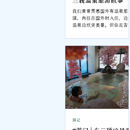
我们常常羡慕国外有温泉旅
馆，向往在国外时入住，边
温泉边欣赏美景。但你是否
知道，马来西亚也可以有这
的享受？或许不是国外那有
四季的泡汤体验，但可以是
近大自然，一边听着虫鸣鸟
叫，一边享受满足身心灵的
马风味温泉。 采访雪兰莪旅
局产业发展部经理蔡依霖当
天，遇到了在八打灵再也旅
的日本人，他们不惜驱车1
也要泡汤，可见温泉文化真
深深烙印在他们的骨子里。
而马来西亚的泡汤体验是怎
的一个体验呢？ 有别于日本
游记
精致温泉，在大马泡热水湖
是拥抱大自然的原始感。马