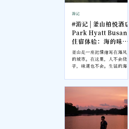
游记
#游记 | 釜山柏悦酒
Park Hyatt Busan
住宿体验：海的味
道，落在广安大桥窗
釜山是一座把情绪写在海风
景与餐桌之间【202
的城市。在这里，人不会绕
子，味道也不会。生猛的海
釜山住宿推荐】
鲜、直白的腌渍、带一点咸
的空气，像是城市的性格写
——坦率、开门见山、像潮
一样涌向你。Park Hyatt
Busan 的餐桌，也延续这
率。