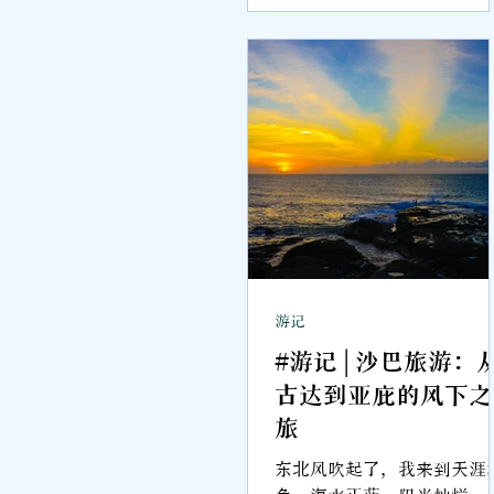
Bangsar 酒店宛如一座空
境般的花园，静静矗立于吉
坡的空中。
游记
#游记 | 沙巴旅游：
古达到亚庇的风下之
旅
东北风吹起了，我来到天涯
角。海水正蓝，阳光灿烂。