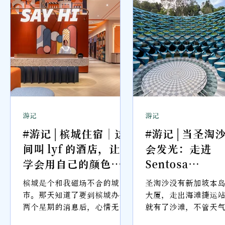
池
般的标志，而那底下
设
便是 The Anam Cam
中
Ranh。 他们注意到
挥着看板向我们示意
节
们这是又被“太阳”
二把。
游记
游记
#游记 | 槟城住宿｜这
#游记 | 当圣淘
中
间叫 lyf 的酒店，让我
会发光：走进
学会用自己的颜色活
Sentosa
着
Sensoryscap
是
槟城是个和我磁场不合的城
圣淘沙没有新加坡本
音
喘
市。那天知道了要到槟城办公
大厦，走出海滩捷运
装
两个星期的消息后，心情无疑
就有了沙滩，不管天
是复杂的。所以第一个浮现在
热，总有人躺在沙滩