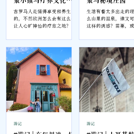
礼
古罗马人是懂得享受和养生
生活有着太多出走的
泡
的，不然欧洲怎么会有这么多
么山里的温泉，谁又
也
让人心旷神怡的疗愈之地？ 欧
这样的诱惑？苗栗，
样
洲是世界上最早发现开发温泉
大家首选的台湾旅游
着
治疗的地区，在奢华的古罗
但这里的山林资源，
贴
马，他们利用水温的天然不同
得专程前来，温泉的
建起了浴场。而浴场是古罗马
人充电的，也可以在
大
人重要的社交场所，公共浴室
被治愈，不被簇拥的
游
里一般设有冷水浴、温水浴、
扰，有着自己独一无
热水浴以及蒸汽浴。他们在这
体验，那么就是苗栗了
居
里谈生意、与朋友会面，豪门
时光 Shine Mood Resort 苗
小时
显贵在这里消磨大部分的时
栗县苑里镇石镇里锦山八
的
光。 故事发展到18世纪，有医
号
然
疗和保健的需求，又有社交和
shinemoodresort.c
样
文化交流的驱动，科学研究的
苗栗有一座“火焰山
的
进步、基础设施的完善、文学
阳光折射的关系，染
游记
游记
，
艺术的推动以及交通条件的改
有着炙热的红艳，我
来
善，让温泉旅游在欧洲贵族圈
见如此绮丽的苗栗美