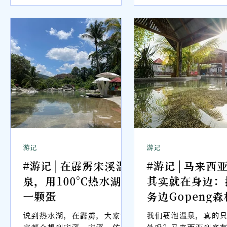
中秘
脑海的担忧是：这次的停留会
阳，只是我这个东南
隆
不会也让我感到格格不入？
阳就要躲啊！往右边
走廊开放了给公众前
不就是过去关闭了几
展项目的通道吗？
游记
游记
从
#游记 | 在霹雳宋溪温
#游记 | 马来西
泉，用100°C热水湖煮
其实就在身边：
一颗蛋
务边Gopeng
境 Sementra H
海
说到热水湖，在霹雳，大家肯
我们要泡温泉，真的
Spring Nature
这
定都会想到宋溪。宋溪，仿佛
外吗？马来西亚到底