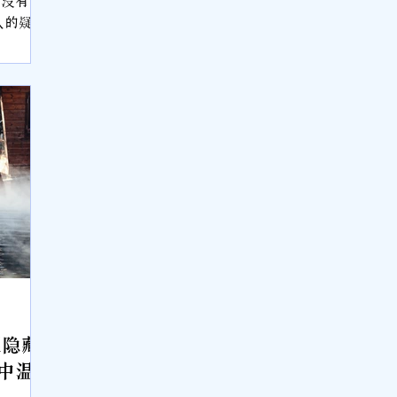
于马来西
湖”吗？
们向往的
西亚更为
马来文
as”直
泉的认知
有温泉。
，为何又
栗隐藏
中温