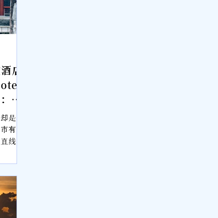
瑄酒店
otel
验：北
身体
，却是第
 北京住
城市有形
的直线。
的红墙、
走势，一
史拔河。
下枯枝的
的北京。