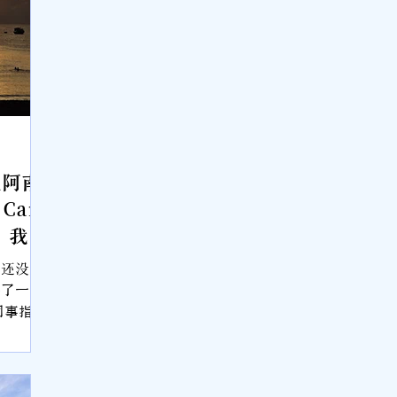
庄阿南
 Cam
：我被
了越
场还没缓
南住宿推
接了一
同事指着
，应该就
的方向看
的女性，
太阳升起