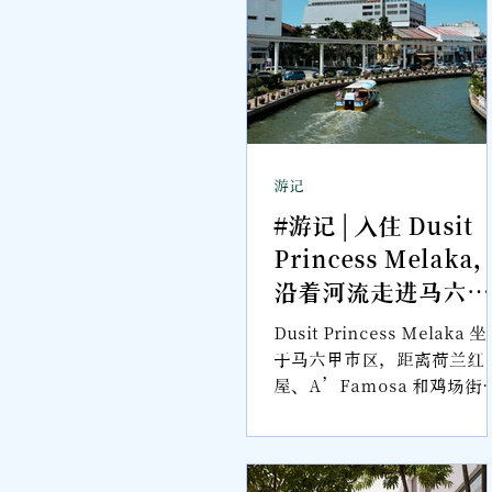
游记
#游记 | 入住 Dusit
Princess Melaka
沿着河流走进马六甲
的故事 【2026马六
Dusit Princess Melaka 
住宿推荐】
于马六甲市区，距离荷兰红
屋、A’Famosa 和鸡场街
不算太远；回到房间，则能
见天际线与马六甲海峡的风
景。整体空间走现代简约路
线，宽敞的客房同时照顾商