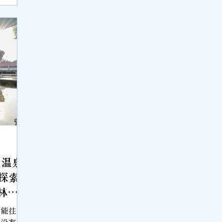
亚人见太
看过去的
往了，这
年进行发
亚温泉
探索
森林秘
ot
只能往国
有没有温