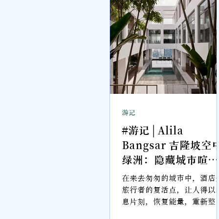
与休闲旅客的需求。除了泳
与24小时健身房，酒店内也
有不同餐饮空间，包括提供
餐的 Long Feng、全日餐厅
Zest，以及适合坐下来放慢
奏的 Famosa Lounge。
游记
#游记 | Alila
Bangsar 吉隆坡空
绿洲：隐藏城市喧嚣
中的宁静酒店
在来去匆匆的城市中，酒店
旅行者的复活点，让人得以
息片刻，恢复能量，重新整
待发。若要形容，Alila