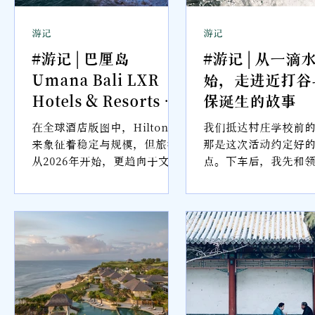
游记
游记
店
#游记 | 巴厘岛
#游记 | 从一滴
Umana Bali LXR
始，走进近打谷
Hotels & Resorts 住
保诞生的故事
宿体验：当巴厘岛哲
里
在全球酒店版图中，Hilton 向
我们抵达村庄学校前
6
学，成为一种度假生
圈
来象征着稳定与规模，但旅行
那是这次活动约定好
从2026年开始，更趋向于文化
点。下车后，我先和
活方式【2026 巴厘岛
劲
式的体验经济。奢华的酒店品
声招呼。其实我大学
住宿推荐】
照
牌，似乎正在开始悄悄然地进
过他。
水
行一次颠覆性的改革。于是，
Hilton 旗下的 LXR Hotels &
种坦
Resorts 应运而生。这里，不
追求世界各地统一的风格，而
是精心挑选目的地，让每一家
酒店拥有自己的性格、故事或
特质。