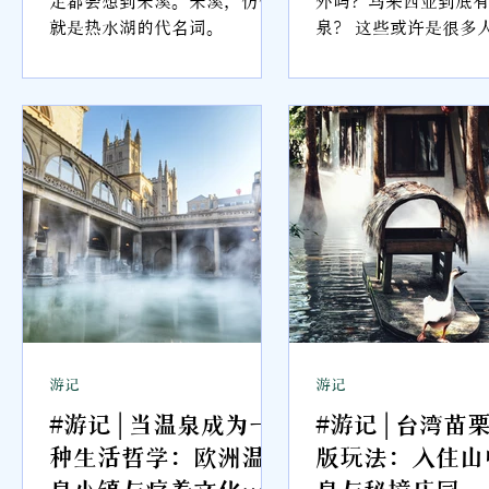
三
就是热水湖的代名词。
泉？ 这些或许是很多人的疑
Resort
谧
问。温泉看似不存在
些
亚，那你知道“热水
其实热水湖，就是我
温泉。热水湖在马来
人熟知，因为祖辈从
的“Kolam Air Pan
译。一般上我们对温
是有火山的地方，就
但马来西亚没有火山
有温泉呢？
游记
游记
#游记 | 当温泉成为一
#游记 | 台湾苗
种生活哲学：欧洲温
版玩法：入住山
泉小镇与疗养文化巡
泉与秘境庄园