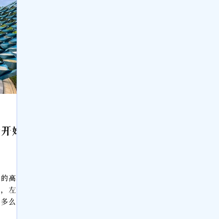
写着的，
了我们，
。看来我
迎接了第
沙开始
e 心之
岛的高楼
站，左边
气多么炎
上晒太