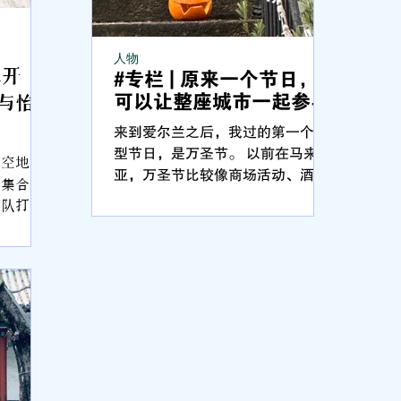
人物
人物
水开
#专栏 | 原来一个节日，
#专栏 
与怡
可以让整座城市一起参与
的早餐
来到爱尔兰之后，我过的第一个大
来到爱尔
型节日，是万圣节。 以前在马来西
马来西亚
的空地，
亚，万圣节比较像商场活动、酒吧
「复杂」
的集合地
派对，或是朋友之间的小型聚会。
不觉得早
领队打了
知道这个节日，也会有人打扮，但
言学校河
时期就见
它并不会真正走进每一个人的生活
我才发现
里。直到来到柏林，我才知道，原
像完全不
来一个节日，可以让整座城市一起
参与。