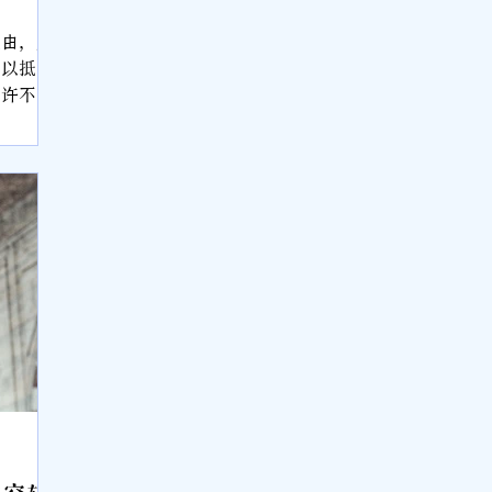
理由，那
可以抵挡
或许不是
目的地，
却非常值
体验是个
大自然中
人潮打
二的空间
。 享沐
邻8-1
om.tw
”，因为
红的山形
来不及看
景，但却